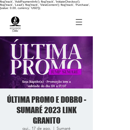
fbq('track', 'AddPaymentInfo'); fbq('track', 'InitiateCheckout');
fbq('track', 'Lead'); fbq('track', 'ViewContent'); fbq('track', 'Purchase',
{value: 0.00, currency: 'USD'});
ÚLTIMA PROMO E DOBRO -
SUMARÉ 2023 LINK
GRANITO
qui., 17 de ago.
  |  
Sumaré