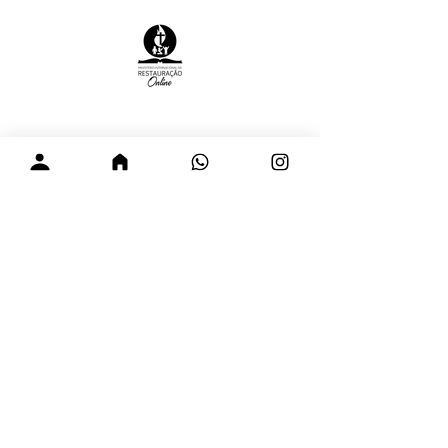
Ministério Internacional da Restauração
CNPJ:
63.693.576
/0001-00