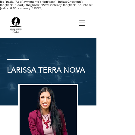
fbq('track', 'AddPaymentInfo'); fbq('track', 'InitiateCheckout');
fbq('track', 'Lead'); fbq('track', 'ViewContent'); fbq('track', 'Purchase',
{value: 0.00, currency: 'USD'});
LARISSA TERRA NOVA