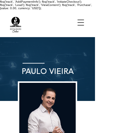
fbq('track', 'AddPaymentInfo'); fbq('track', 'InitiateCheckout');
fbq('track', 'Lead'); fbq('track', 'ViewContent'); fbq('track', 'Purchase',
{value: 0.00, currency: 'USD'});
PAULO VIEIRA