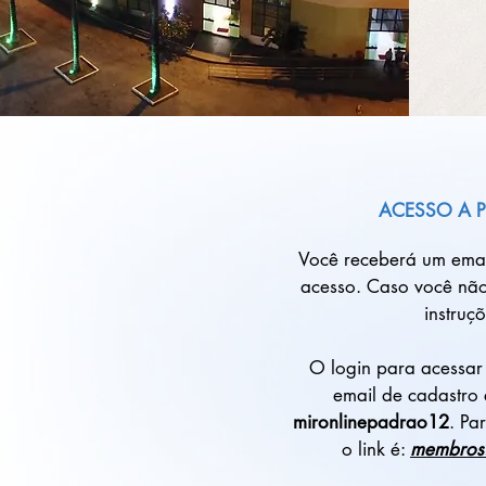
ACESSO A 
Você receberá um emai
acesso. Caso você não
instruç
O login para acessar
email de cadastro
mironlinepadrao12
. Pa
o link é:
membros.