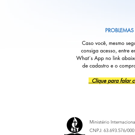
PROBLEMAS
Caso você, mesmo segu
consiga acesso, entre 
What´s App no link abaix
de cadastro e o comp
Clique para falar 
Ministério Internacion
CNPJ: 63.693.576/000