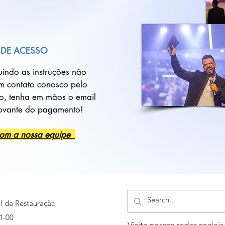
 DE ACESSO
indo as instruções não
em contato conosco pelo
o, tenha em mãos o email
rovante do pagamento!
com a nossa equipe
al da Restauração
1-00