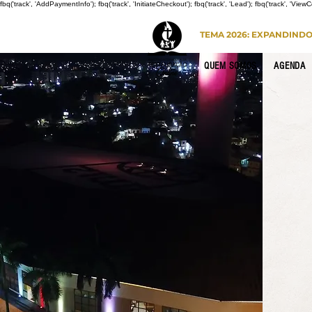
fbq('track', 'AddPaymentInfo'); fbq('track', 'InitiateCheckout'); fbq('track', 'Lead'); fbq('track', 'View
TEMA 2026: EXPANDIND
QUEM SOMOS
AGENDA