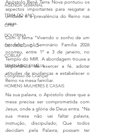
Apóstolo Renê Terra Nova pontuou os 
AGENDA SEMANAL
aspectos importantes para resgatar a 
TEMA DO ANO
unidade e a prevalência do Reino nas 
casas.
CFNI
DOUTRINA
Com o tema "Vivendo o sonho de um 
lar feliz", o Seminário Família 2026 
CONSOLIDAÇÃO
ocorreu, entre 1º e 3 de janeiro, no 
COBLAP
Templo do MIR.  A abordagem trouxe a 
SEMINÁRIO FAMÍLIA
importância de exercer a fé, adotar 
atitudes de mudanças e estabelecer o 
Congresso de Crianças
Reino na mesa familiar.
HOMENS MULHERES E CASAIS
Na sua palavra, o Apóstolo disse que a 
mesa precisa ser comprometida com 
Jesus, onde a glória de Deus entra. "Na 
sua mesa não vai faltar palavra, 
instrução, discipulado; Que todos 
decidam pela Palavra; possam ter 