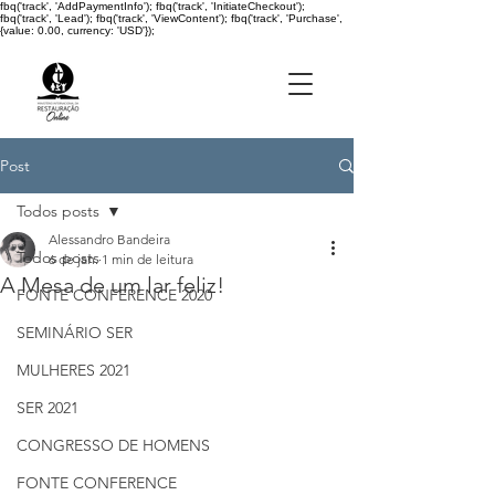
fbq('track', 'AddPaymentInfo'); fbq('track', 'InitiateCheckout');
fbq('track', 'Lead'); fbq('track', 'ViewContent'); fbq('track', 'Purchase',
{value: 0.00, currency: 'USD'});
Post
Todos posts
Alessandro Bandeira
Todos posts
6 de jan.
1 min de leitura
A Mesa de um lar feliz!
FONTE CONFERENCE 2020
SEMINÁRIO SER
MULHERES 2021
SER 2021
CONGRESSO DE HOMENS
FONTE CONFERENCE