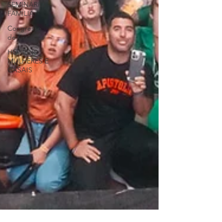
SEMINÁRIO
FAMÍLIA
Congresso
de Crianças
HOMENS
MULHERES E
CASAIS