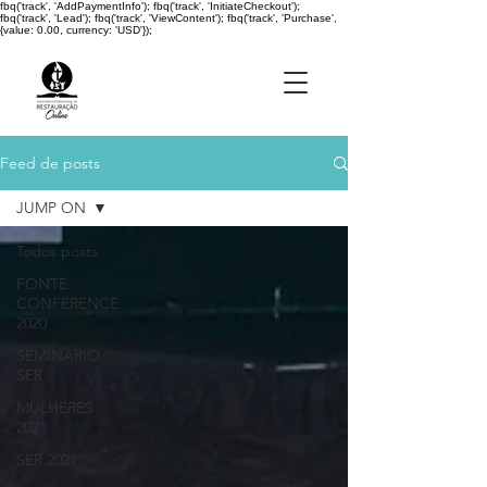
fbq('track', 'AddPaymentInfo'); fbq('track', 'InitiateCheckout');
fbq('track', 'Lead'); fbq('track', 'ViewContent'); fbq('track', 'Purchase',
{value: 0.00, currency: 'USD'});
Feed de posts
JUMP ON
Todos posts
FONTE
CONFERENCE
2020
SEMINÁRIO
SER
MULHERES
2021
SER 2021