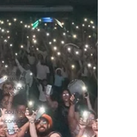
de Mulheres
2022
Leitura
Bíblica
JUMP
SUMARÉ
2022
JUMP
SUMARÉ
MULHERES
AGENDA
SEMANAL
TEMA DO
ANO
CFNI
DOUTRINA
CONSOLIDAÇÃO
COBLAP