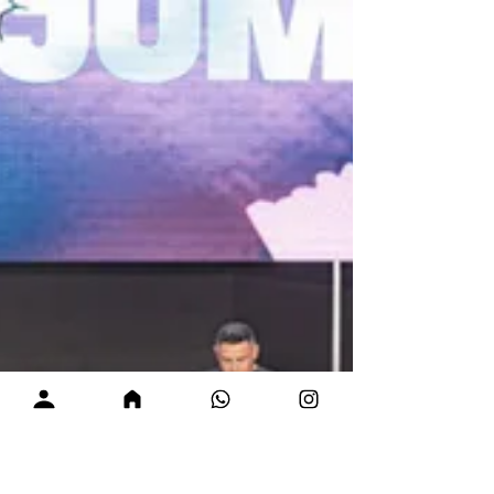
geração apostólica
Uh, Poder! Poder! Com muita alegria e
unção, a juventude Jump marcou presença
na noite de abertura de mais uma edição do
JUMP ON. O templo do MIR foi tomado
pela glória de Deus que impactou a
multidão, que veio de vários lugares de
Manaus e do interior do estado receber
direcionamentos sobre ter a essência da
Geração Apostólica. Ao som de DiscoPraise,
com marcantes canções como Lá Vou Eu";
"Se eu me Humilhar", e do levita Felipe
Neto, a exaltação ao Rei foi extravagante.
Deb