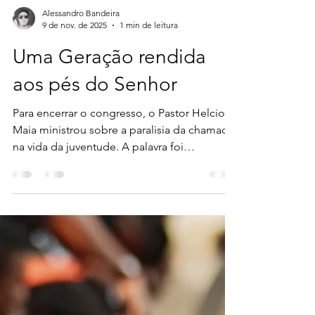
Alessandro Bandeira
9 de nov. de 2025
1 min de leitura
Uma Geração rendida
aos pés do Senhor
Para encerrar o congresso, o Pastor Helcio
Maia ministrou sobre a paralisia da chamada
na vida da juventude. A palavra foi
embasada na encenação teatral da história
do coxo no tanque de Betesda, narrada em
João 5. Ele destacou que a Igreja precisa
despertar para ver os milagres de cura e
milagres nos tempos atuais. "Tem uma
geração aqui que tem tudo para avançar,
mas dependendo das atitudes tem tudo
para ficar como tá. Ele disse que a geração