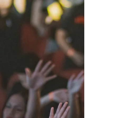
restaurado, o céu invade a Terra; O que é o
apostólico? toda igreja por princípio bíblico
é apostólica; Ide e fazei discípulo de todas
as nações! a sua casa é sua nação". Ele ainda
tratou sobre trazer a cultura do céu para
todas as esferas da sociedade. "Trazer a cult