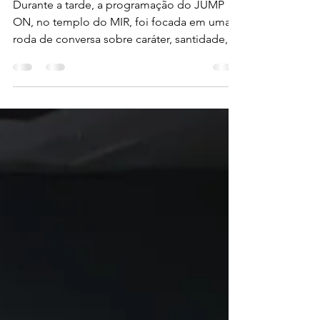
Alessandro Bandeira
8 de nov. de 2025
1 min de leitura
Painel aborda temas
sobre identidade e
caráter apostólico
Durante a tarde, a programação do JUMP
ON, no templo do MIR, foi focada em uma
roda de conversa sobre caráter, santidade,
compromisso e avivamento no Reino com a
geração apostólica. O painel foi realizada
por lideranças juvenis do m12, que
compartilharam suas experiências,
estratégias e direcionamentos vindo de
Deus para ajudar os jovens a vencerem
desafios em suas histórias. Uma das
perguntas colocadas na roda de conversa,
foi em relação ao que seria um jovem com