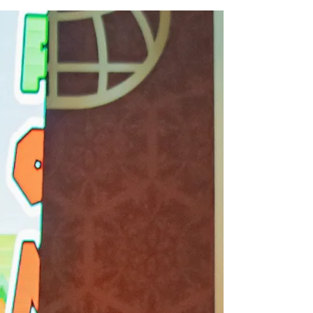
A primeira ministração da tarde deste
sábado (08/11), no JUMP ON, foi feita pelo
Pastor Wagner Lopes do Rio de janeiro. Ele
trouxe como tema "Uma Geração
Apostólica que não negocia seu chamado".
Com base em Atos 5, ele destacou que hoje
há uma geração que precisa ser enviada
com propósito para os territórios. "Deus
está levantando uma Geração Apostólica
que não vai se vender. Ele vai levantar uma
geração que vai incendiar o mundo com o
amor de Cristo". O Pastor também enfatiz