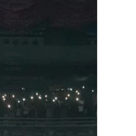
CONGRESSO
DE HOMENS
FONTE
CONFERENCE
JUMP ON
CONSOLIDAÇÃO
2022
HONRA
PORTO
SEGURO
INTERNACIONAL
NOTÍCIAS
ESTUDO
PARA OS 12
ESTUDO
PARA AS
CÉLULAS
Congresso