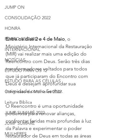
JUMP ON
CONSOLIDAÇÃO 2022
HONRA
Entre os dias 2 e 4 de Maio
, o 
PORTO SEGURO
Ministério Internacional da Restauração 
INTERNACIONAL
(MIR) vai realizar mais uma edição do 
NOTÍCIAS
Reencontro com Deus. Serão três dias 
transformadores voltados para todos 
ESTUDO PARA OS 12
que já participaram do Encontro com 
ESTUDO PARA AS CÉLULAS
Deus e desejam aprofundar sua 
intimidade com o Senhor.
Congresso de Mulheres 2022
Leitura Bíblica
O Reencontro é uma oportunidade 
JUMP SUMARÉ 2022
poderosa para renovar alianças, 
confrontar feridas mais profundas à luz 
JUMP SUMARÉ
da Palavra e experimentar o poder 
MULHERES
restaurador de Deus em todas as áreas 