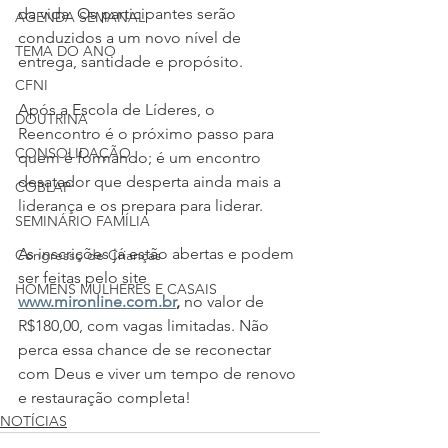
da vida. Os participantes serão 
AGENDA SEMANAL
conduzidos a um novo nível de 
TEMA DO ANO
entrega, santidade e propósito.
CFNI
Após a Escola de Líderes, o 
DOUTRINA
Reencontro é o próximo passo para 
CONSOLIDAÇÃO
quem é formando; é um encontro 
desatador que desperta ainda mais a 
COBLAP
liderança e os prepara para liderar. 
SEMINÁRIO FAMÍLIA
As inscrições já estão abertas e podem 
Congresso de Crianças
ser feitas pelo site 
HOMENS MULHERES E CASAIS
www.mironline.com.br
, 
no valor de 
R$180,00, com vagas limitadas. Não 
perca essa chance de se reconectar 
com Deus e viver um tempo de renovo 
e restauração completa!
NOTÍCIAS