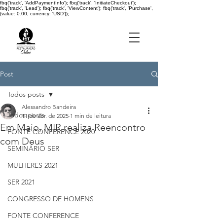
fbq('track', 'AddPaymentInfo'); fbq('track', 'InitiateCheckout');
fbq('track', 'Lead'); fbq('track', 'ViewContent'); fbq('track', 'Purchase',
{value: 0.00, currency: 'USD'});
Post
Todos posts
Alessandro Bandeira
Todos posts
11 de abr. de 2025
1 min de leitura
Em Maio, MIR realiza Reencontro
FONTE CONFERENCE 2020
com Deus
SEMINÁRIO SER
MULHERES 2021
SER 2021
CONGRESSO DE HOMENS
FONTE CONFERENCE