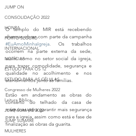
JUMP ON
CONSOLIDAÇÃO 2022
HONRA
O templo do MIR está recebendo 
diversas obras com parte da campanha 
PORTO SEGURO
#EuAmoMinhaIgreja
. Os trabalhos 
INTERNACIONAL
ocorrem na parte externa da sede, 
assim como no setor social da igreja, 
NOTÍCIAS
para trazer comodidade, segurança e 
ESTUDO PARA OS 12
qualidade no acolhimento e nos 
ESTUDO PARA AS CÉLULAS
atendimentos junto às famílias. 
Congresso de Mulheres 2022
Estão em andamento as obras do 
Leitura Bíblica
conserto do telhado da casa de 
máquinas para garantir mais segurança 
JUMP SUMARÉ 2022
para a igreja, assim como está e fase de 
JUMP SUMARÉ
finalização as obras da guarita.
MULHERES