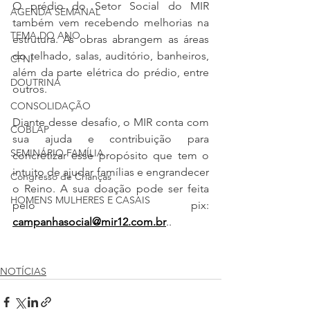
O prédio do Setor Social do MIR 
AGENDA SEMANAL
também vem recebendo melhorias na 
TEMA DO ANO
estrutura. As obras abrangem as áreas 
do telhado, salas, auditório, banheiros, 
CFNI
além da parte elétrica do prédio, entre 
DOUTRINA
outros.
CONSOLIDAÇÃO
Diante desse desafio, o MIR conta com 
COBLAP
sua ajuda e contribuição para 
SEMINÁRIO FAMÍLIA
concretizar esse propósito que tem o 
intuito de ajudar famílias e engrandecer 
Congresso de Crianças
o Reino. A sua doação pode ser feita 
HOMENS MULHERES E CASAIS
pelo pix: 
campanhasocial@mir12.com.br
..
NOTÍCIAS