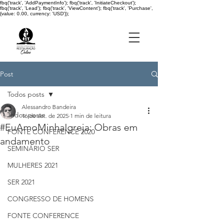
fbq('track', 'AddPaymentInfo'); fbq('track', 'InitiateCheckout');
fbq('track', 'Lead'); fbq('track', 'ViewContent'); fbq('track', 'Purchase',
{value: 0.00, currency: 'USD'});
Post
Todos posts
Alessandro Bandeira
Todos posts
16 de set. de 2025
1 min de leitura
#EuAmoMinhaIgreja: Obras em
FONTE CONFERENCE 2020
andamento
SEMINÁRIO SER
MULHERES 2021
SER 2021
CONGRESSO DE HOMENS
FONTE CONFERENCE