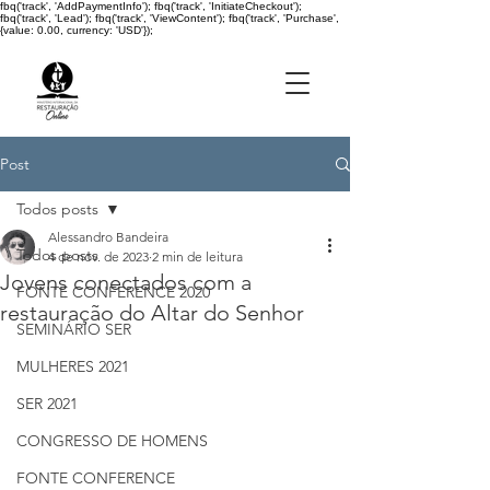
fbq('track', 'AddPaymentInfo'); fbq('track', 'InitiateCheckout');
fbq('track', 'Lead'); fbq('track', 'ViewContent'); fbq('track', 'Purchase',
{value: 0.00, currency: 'USD'});
Post
Todos posts
Alessandro Bandeira
Todos posts
4 de nov. de 2023
2 min de leitura
Jovens conectados com a
FONTE CONFERENCE 2020
restauração do Altar do Senhor
SEMINÁRIO SER
MULHERES 2021
SER 2021
CONGRESSO DE HOMENS
FONTE CONFERENCE