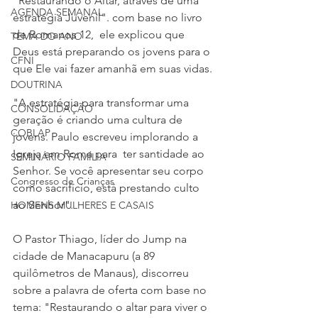
"Restaurando o Altar, através de uma 
AGENDA SEMANAL
estratégia Juvenil". com base no livro 
de Romanos 12,  ele explicou que 
TEMA DO ANO
Deus está preparando os jovens para o 
CFNI
que Ele vai fazer amanhã em suas vidas.
DOUTRINA
"A estratégia para transformar uma 
CONSOLIDAÇÃO
geração é criando uma cultura de 
COBLAP
jovens. Paulo escreveu implorando a 
Igreja em Roma para  ter santidade ao 
SEMINÁRIO FAMÍLIA
Senhor. Se você apresentar seu corpo 
Congresso de Crianças
como sacrifício, está prestando culto 
ao Senhor". 
HOMENS MULHERES E CASAIS
O Pastor Thiago, líder do Jump na 
cidade de Manacapuru (a 89 
quilômetros de Manaus), discorreu 
sobre a palavra de oferta com base no 
tema: "Restaurando o altar para viver o 