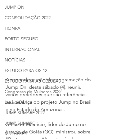
JUMP ON
CONSOLIDAÇÃO 2022
HONRA
PORTO SEGURO
INTERNACIONAL
NOTÍCIAS
ESTUDO PARA OS 12
A segunda sessão da programação do 
ESTUDO PARA AS CÉLULAS
Jump On, deste sábado (4), reuniu 
Congresso de Mulheres 2022
vários preletores que são referências 
na liderança do projeto Jump no Brasil 
Leitura Bíblica
e no Estado do Amazonas. 
JUMP SUMARÉ 2022
JUMP SUMARÉ
O Pastor Maurício, líder do Jump no 
Estado de Goiás (GO), ministrou sobre 
MULHERES