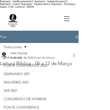
fbq('track', 'AddPaymentInfo'); fbq('track', 'InitiateCheckout');
fbq('track', 'Lead'); fbq('track', 'ViewContent'); fbq('track', 'Purchase',
{value: 0.00, currency: 'USD'});
Post
Todos posts
MIR ONLINE
Todos posts
6 de mar. de 2023
0 min de leitura
Leitura Bíblica - 06 a 12 de Março
FONTE CONFERENCE 2020
SEMINÁRIO SER
MULHERES 2021
SER 2021
CONGRESSO DE HOMENS
FONTE CONFERENCE