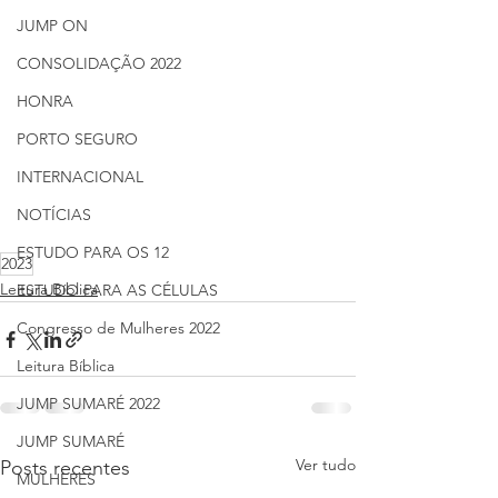
JUMP ON
CONSOLIDAÇÃO 2022
HONRA
PORTO SEGURO
INTERNACIONAL
NOTÍCIAS
ESTUDO PARA OS 12
2023
Leitura Bíblica
ESTUDO PARA AS CÉLULAS
Congresso de Mulheres 2022
Leitura Bíblica
JUMP SUMARÉ 2022
JUMP SUMARÉ
Ver tudo
Posts recentes
MULHERES