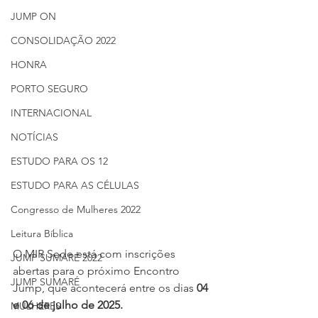
JUMP ON
CONSOLIDAÇÃO 2022
HONRA
PORTO SEGURO
INTERNACIONAL
NOTÍCIAS
ESTUDO PARA OS 12
ESTUDO PARA AS CÉLULAS
Congresso de Mulheres 2022
Leitura Bíblica
O MIR Sede está com inscrições 
JUMP SUMARÉ 2022
abertas para o próximo Encontro 
JUMP SUMARÉ
Jump, que acontecerá entre os dias 
04 
e 06 de julho de 2025.
MULHERES