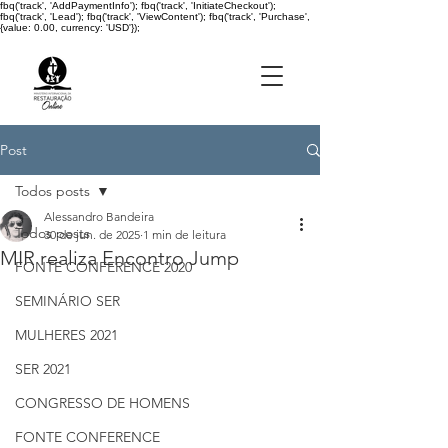
fbq('track', 'AddPaymentInfo'); fbq('track', 'InitiateCheckout');
fbq('track', 'Lead'); fbq('track', 'ViewContent'); fbq('track', 'Purchase',
{value: 0.00, currency: 'USD'});
Post
Todos posts
Alessandro Bandeira
Todos posts
30 de jun. de 2025
1 min de leitura
MIR realiza Encontro Jump
FONTE CONFERENCE 2020
SEMINÁRIO SER
MULHERES 2021
SER 2021
CONGRESSO DE HOMENS
FONTE CONFERENCE