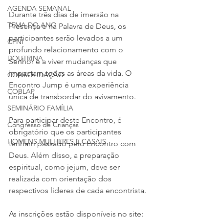
AGENDA SEMANAL
Durante três dias de imersão na 
TEMA DO ANO
Presença e na Palavra de Deus, os 
participantes serão levados a um 
CFNI
profundo relacionamento com o 
DOUTRINA
Senhor e a viver mudanças que 
impactam todas as áreas da vida. O 
CONSOLIDAÇÃO
Encontro Jump é uma experiência 
COBLAP
única de transbordar do avivamento.
SEMINÁRIO FAMÍLIA
Para participar deste Encontro, é 
Congresso de Crianças
obrigatório que os participantes 
HOMENS MULHERES E CASAIS
tenham passado pelo Encontro com 
Deus. Além disso, a preparação 
espiritual, como jejum, deve ser 
realizada com orientação dos 
respectivos líderes de cada encontrista.
As inscrições estão disponíveis no site: 