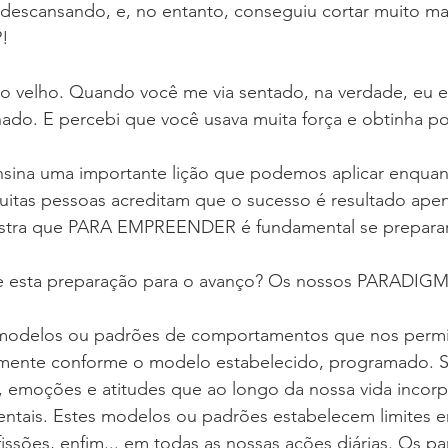
 descansando, e, no entanto, conseguiu cortar muito ma
!
 o velho. Quando você me via sentado, na verdade, eu e
o. E percebi que você usava muita força e obtinha po
nsina uma importante lição que podemos aplicar enquan
tas pessoas acreditam que o sucesso é resultado apena
ostra que PARA EMPREENDER é fundamental se preparar 
e esta preparação para o avanço? Os nossos PARADIG
modelos ou padrões de comportamentos que nos permit
ente conforme o modelo estabelecido, programado. S
s, emoções e atitudes que ao longo da nossa vida incor
tais. Estes modelos ou padrões estabelecem limites e
ofissões, enfim... em todas as nossas ações diárias. Os p