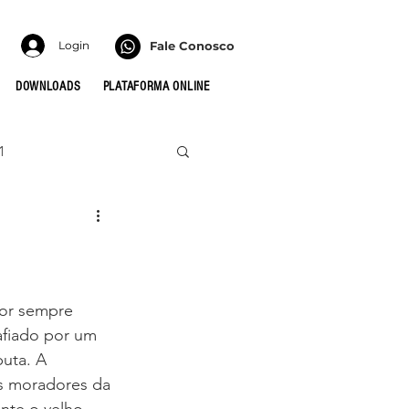
Login
Fale Conosco
DOWNLOADS
PLATAFORMA ONLINE
1
022
HONRA
 PARA AS CÉLULAS
por sempre 
afiado por um 
uta. A 
MULHERES
s moradores da 