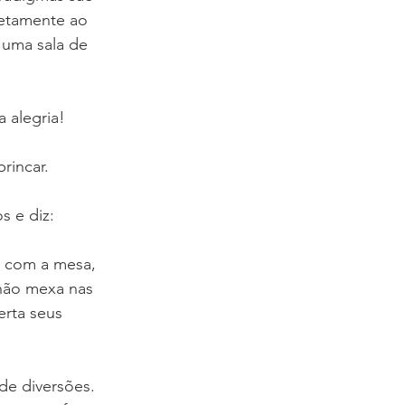
etamente ao 
uma sala de 
 alegria! 
rincar.
s e diz:
, com a mesa, 
não mexa nas 
erta seus 
de diversões. 