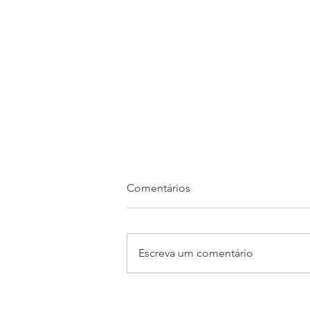
Comentários
Escreva um comentário
Está chegando o Jump
Sumaré 2026!