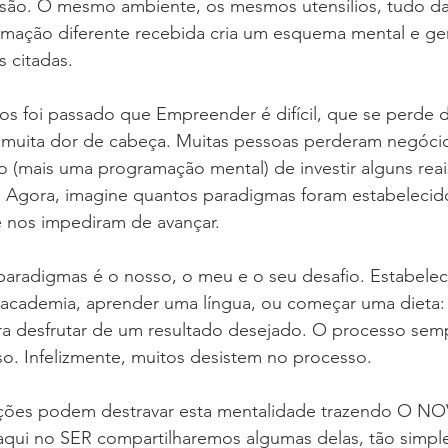
risão. O mesmo ambiente, os mesmos utensílios, tudo d
ação diferente recebida cria um esquema mental e ge
s citadas.
os foi passado que Empreender é difícil, que se perde d
muita dor de cabeça. Muitas pessoas perderam negócios
(mais uma programação mental) de investir alguns reais
Agora, imagine quantos paradigmas foram estabelecido
e nos impediram de avançar.
paradigmas é o nosso, o meu e o seu desafio. Estabelec
 academia, aprender uma língua, ou começar uma dieta:
esfrutar de um resultado desejado. O processo sempr
o. Infelizmente, muitos desistem no processo.
ções podem destravar esta mentalidade trazendo O NO
aqui no SER compartilharemos algumas delas, tão simple