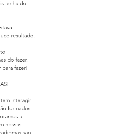
is lenha do 
stava 
uco resultado.
to 
s do fazer. 
para fazer!
MAS!
em interagir 
ão formados 
poramos a 
m nossas 
aradigmas são 