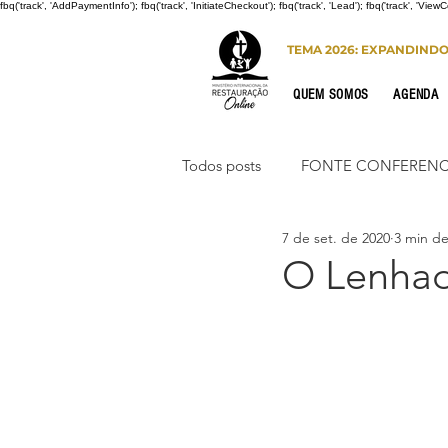
fbq('track', 'AddPaymentInfo'); fbq('track', 'InitiateCheckout'); fbq('track', 'Lead'); fbq('track', 'View
TEMA 2026: EXPANDIND
QUEM SOMOS
AGENDA
Todos posts
FONTE CONFERENC
7 de set. de 2020
3 min de
CONGRESSO DE HOMENS
O Lenhad
PORTO SEGURO
INTERNA
Congresso de Mulheres 2022