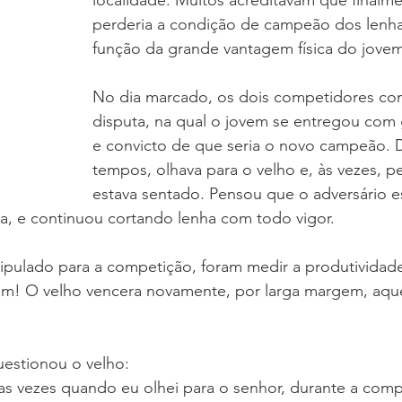
localidade. Muitos acreditavam que finalme
perderia a condição de campeão dos lenh
 DO ANO
CFNI
DOUTRINA
CONSOLIDAÇÃO
função da grande vantagem física do jovem
No dia marcado, os dois competidores co
sso de Crianças
HOMENS MULHERES E CASAIS
disputa, na qual o jovem se entregou com 
e convicto de que seria o novo campeão.
tempos, olhava para o velho e, às vezes, p
estava sentado. Pensou que o adversário e
a, e continuou cortando lenha com todo vigor.
tipulado para a competição, foram medir a produtividad
m! O velho vencera novamente, por larga margem, aque
uestionou o velho:
s vezes quando eu olhei para o senhor, durante a compe