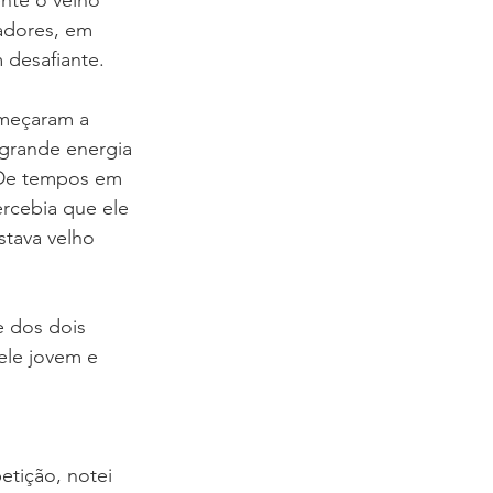
nte o velho 
adores, em 
COBLAP
 desafiante.
meçaram a 
grande energia 
 De tempos em 
ercebia que ele 
stava velho 
e dos dois 
le jovem e 
tição, notei 