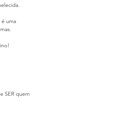
elecida. 
 é uma 
rmas.
ino!
de SER quem 