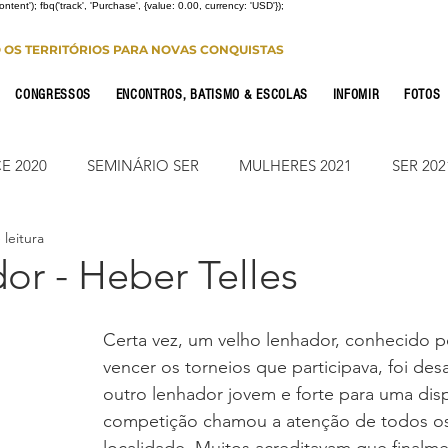
Content'); fbq('track', 'Purchase', {value: 0.00, currency: 'USD'});
O OS TERRITÓRIOS PARA NOVAS CONQUISTAS
CONGRESSOS
ENCONTROS, BATISMO & ESCOLAS
INFOMIR
FOTOS
E 2020
SEMINÁRIO SER
MULHERES 2021
SER 202
 leitura
FONTE CONFERENCE
JUMP ON
CONSOLIDAÇÃO 2
or - Heber Telles
CIONAL
NOTÍCIAS
ESTUDO PARA OS 12
ESTUDO
Certa vez, um velho lenhador, conhecido 
vencer os torneios que participava, foi des
outro lenhador jovem e forte para uma disp
Leitura Bíblica
JUMP SUMARÉ 2022
JUMP SUMARÉ
competição chamou a atenção de todos o