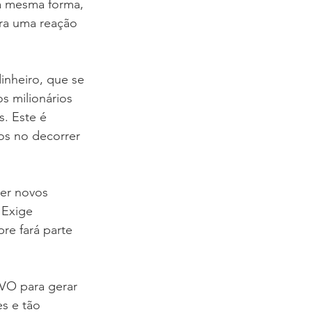
a mesma forma, 
ra uma reação 
inheiro, que se 
 milionários 
. Este é 
s no decorrer 
er novos 
 Exige 
e fará parte 
VO para gerar 
s e tão 