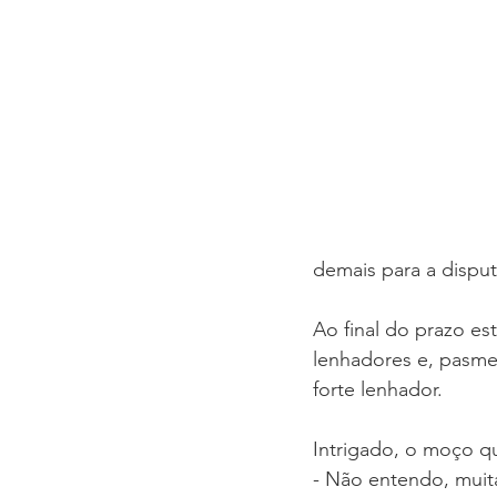
AGENDA SEMANAL
TEMA
SEMINÁRIO FAMÍLIA
Congre
demais para a disput
Ao final do prazo es
lenhadores e, pasme
forte lenhador.
Intrigado, o moço q
- Não entendo, muita