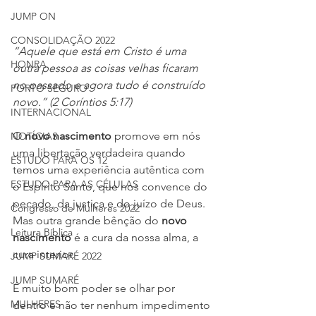
JUMP ON
CONSOLIDAÇÃO 2022
“Aquele que está em Cristo é uma 
HONRA
outra pessoa as coisas velhas ficaram 
no passado e agora tudo é construído 
PORTO SEGURO
novo.” (2 Coríntios 5:17)
INTERNACIONAL
O 
novo nascimento
 promove em nós 
NOTÍCIAS
uma libertação verdadeira quando 
ESTUDO PARA OS 12
temos uma experiência autêntica com 
ESTUDO PARA AS CÉLULAS
o Espírito Santo, que nos convence do 
pecado, da justiça e do juízo de Deus. 
Congresso de Mulheres 2022
Mas outra grande bênção do 
novo 
Leitura Bíblica
nascimento
 é a cura da nossa alma, a 
cura interior.
JUMP SUMARÉ 2022
JUMP SUMARÉ
É muito bom poder se olhar por 
MULHERES
dentro e não ter nenhum impedimento 