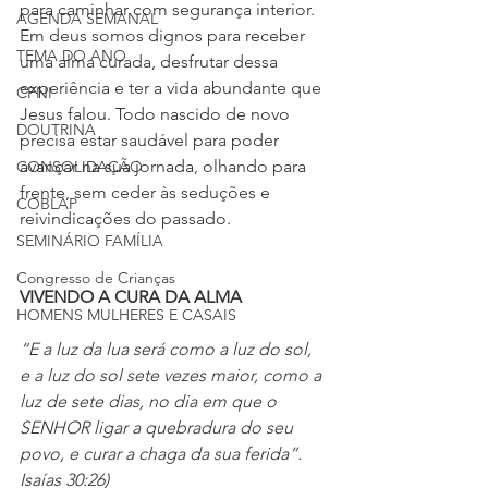
para caminhar com segurança interior. 
AGENDA SEMANAL
Em deus somos dignos para receber 
TEMA DO ANO
uma alma curada, desfrutar dessa 
experiência e ter a vida abundante que 
CFNI
Jesus falou. Todo nascido de novo 
DOUTRINA
precisa estar saudável para poder 
avançar na sua jornada, olhando para 
CONSOLIDAÇÃO
frente, sem ceder às seduções e 
COBLAP
reivindicações do passado.
SEMINÁRIO FAMÍLIA
Congresso de Crianças
VIVENDO A CURA DA ALMA
HOMENS MULHERES E CASAIS
“E a luz da lua será como a luz do sol, 
e a luz do sol sete vezes maior, como a 
luz de sete dias, no dia em que o 
SENHOR ligar a quebradura do seu 
povo, e curar a chaga da sua ferida”. 
Isaías 30:26)