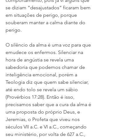
comportamento, pois já vi alguns que 
se diziam “desajustados” ficaram bem 
em situações de perigo, porque 
souberam manter a calma diante do 
perigo.
O silêncio da alma é uma voz para que 
emudece os enfermos. Silenciar na 
hora de angústia se revela uma 
sabedoria que podemos chamar de 
inteligência emocional, porém a 
Teologia diz que quem sabe silenciar, 
até endo tolo se revela um sábio 
(Provérbios 17:28). Então é isso, 
precisamos saber que a cura da alma é 
uma proposta do próprio Deus, e 
Jeremias, o Profeta que viveu nos 
séculos VII a.C. e VI a.C., começando 
seu ministério, por volta de 627 a.C., 