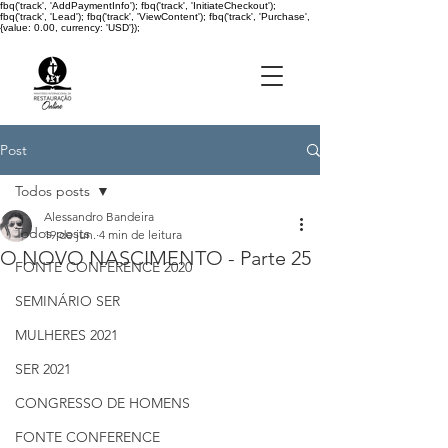
fbq('track', 'AddPaymentInfo'); fbq('track', 'InitiateCheckout');
fbq('track', 'Lead'); fbq('track', 'ViewContent'); fbq('track', 'Purchase',
{value: 0.00, currency: 'USD'});
Post
Todos posts
Alessandro Bandeira
Todos posts
19 de jun.
4 min de leitura
O NOVO NASCIMENTO - Parte 25
FONTE CONFERENCE 2020
SEMINÁRIO SER
MULHERES 2021
SER 2021
CONGRESSO DE HOMENS
FONTE CONFERENCE