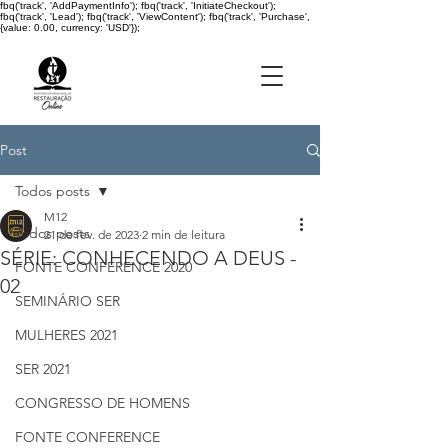
fbq('track', 'AddPaymentInfo'); fbq('track', 'InitiateCheckout');
fbq('track', 'Lead'); fbq('track', 'ViewContent'); fbq('track', 'Purchase',
{value: 0.00, currency: 'USD'});
Post
Todos posts
M12
Todos posts
21 de fev. de 2023
2 min de leitura
SÉRIE: CONHECENDO A DEUS -
FONTE CONFERENCE 2020
02
SEMINÁRIO SER
MULHERES 2021
SER 2021
CONGRESSO DE HOMENS
FONTE CONFERENCE