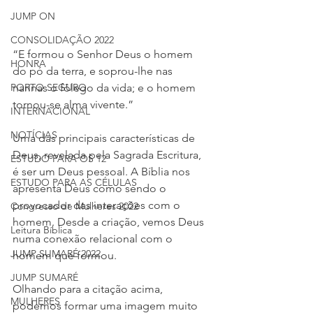
JUMP ON
CONSOLIDAÇÃO 2022
“E formou o Senhor Deus o homem 
HONRA
do pó da terra, e soprou-lhe nas 
narinas o fôlego da vida; e o homem 
PORTO SEGURO
tornou-se alma vivente.”
INTERNACIONAL
NOTÍCIAS
Uma das principais características de 
Deus, revelada pela Sagrada Escritura, 
ESTUDO PARA OS 12
é ser um Deus pessoal. A Bíblia nos 
ESTUDO PARA AS CÉLULAS
apresenta Deus como sendo o 
provocador das interações com o 
Congresso de Mulheres 2022
homem. Desde a criação, vemos Deus 
Leitura Bíblica
numa conexão relacional com o 
JUMP SUMARÉ 2022
homem que formou.
JUMP SUMARÉ
Olhando para a citação acima, 
MULHERES
podemos formar uma imagem muito 