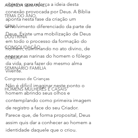
objetiva que reforça a ideia desta 
AGENDA SEMANAL
conexão provocada por Deus. A Bíblia 
TEMA DO ANO
aponta nesta fase da criação um 
envolvimento diferenciado da parte de 
CFNI
Deus. Existe uma mobilização de Deus 
DOUTRINA
em todo o processo da formação do 
CONSOLIDAÇÃO
homem, culminando no ato divino, de 
soprar nas narinas do homem o fôlego 
COBLAP
da vida, para fazer do mesmo alma 
SEMINÁRIO FAMÍLIA
vivente.
Congresso de Crianças
Não é difícil imaginar neste ponto o 
HOMENS MULHERES E CASAIS
homem abrindo seus olhos e 
contemplando como primeira imagem 
de registro a face do seu Criador. 
Parece que, de forma proposital, Deus 
assim quis dar a conhecer ao homem a 
identidade daquele que o criou.