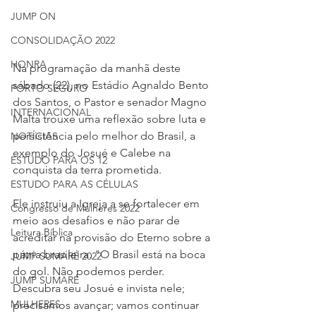
JUMP ON
CONSOLIDAÇÃO 2022
HONRA
Na programação da manhã deste 
sábado (22), no Estádio Agnaldo Bento 
PORTO SEGURO
dos Santos, o Pastor e senador Magno 
INTERNACIONAL
Malta trouxe uma reflexão sobre luta e 
persistência pelo melhor do Brasil, a 
NOTÍCIAS
exemplo do Josué e Calebe na 
ESTUDO PARA OS 12
conquista da terra prometida. 
ESTUDO PARA AS CÉLULAS
Ele instruiu a Igreja a se fortalecer em 
Congresso de Mulheres 2022
meio aos desafios e não parar de 
Leitura Bíblica
acreditar na provisão do Eterno sobre a 
pátria brasileira. "O Brasil está na boca 
JUMP SUMARÉ 2022
do gol. Não podemos perder. 
JUMP SUMARÉ
Descubra seu Josué e invista nele; 
MULHERES
precisamos avançar; vamos continuar 