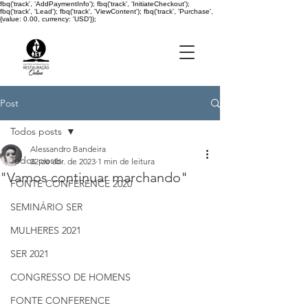
fbq('track', 'AddPaymentInfo'); fbq('track', 'InitiateCheckout');
fbq('track', 'Lead'); fbq('track', 'ViewContent'); fbq('track', 'Purchase',
{value: 0.00, currency: 'USD'});
Post
Todos posts
Alessandro Bandeira
Todos posts
22 de abr. de 2023
1 min de leitura
"Vamos continuar marchando"
FONTE CONFERENCE 2020
SEMINÁRIO SER
MULHERES 2021
SER 2021
CONGRESSO DE HOMENS
FONTE CONFERENCE