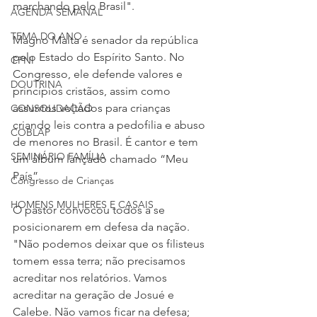
marchando pelo Brasil".
AGENDA SEMANAL
TEMA DO ANO
Magno Malta é senador da república 
pelo Estado do Espírito Santo. No 
CFNI
Congresso, ele defende valores e 
DOUTRINA
princípios cristãos, assim como 
assuntos voltados para crianças 
CONSOLIDAÇÃO
criando leis contra a pedofilia e abuso 
COBLAP
de menores no Brasil. É cantor e tem 
SEMINÁRIO FAMÍLIA
um álbum lançado chamado “Meu 
País”.
Congresso de Crianças
HOMENS MULHERES E CASAIS
O pastor convocou todos a se 
posicionarem em defesa da nação.  
"Não podemos deixar que os filisteus 
tomem essa terra; não precisamos 
acreditar nos relatórios. Vamos 
acreditar na geração de Josué e  
Calebe. Não vamos ficar na defesa; 