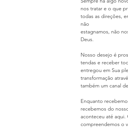
Sempre há algo novo
nos tratar e o que p
todas as direções, e
não
estagnamos, não no
Deus.
Nosso desejo é pros
tendas e receber tod
entregou em Sua pl
transformação atravé
também um canal de 
Enquanto recebemos 
recebemos do nosso 
aconteceu até aqui.
compreendemos o val