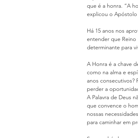
que é a honra. “A hon
explicou o Apóstolo
Há 15 anos nos aprof
entender que Reino E
determinante para v
A Honra é a chave d
como na alma e espír
anos consecutivos? 
perder a oportunidad
A Palavra de Deus nã
que convence o home
nossas necessidades,
para caminhar em pr