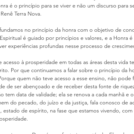
ra é o princípio para se viver e não um discurso para se 
 Renê Terra Nova.
undamos no princípio da honra com o objetivo de conduz
spiritual é guiado por princípios e valores, e a Honra é
iver experiências profundas nesse processo de crescime
e acesso à prosperidade em todas as áreas desta vida t
ito. Por que continuamos a falar sobre o princípio da h
Porque quem não teve acesso a esse ensino, não pode fi
e de ser abençoado e de receber desta fonte de riqueza
o tem data de validade; ela se renova a cada manhã e o 
m do pecado, do juízo e da justiça, fala conosco de a
 estado de espírito, na fase que estamos vivendo, com 
osperidade.