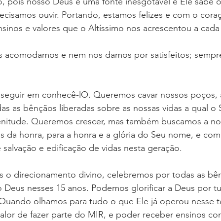
, pois nosso Deus é uma fonte inesgotável e Ele sabe o
recisamos ouvir. Portando, estamos felizes e com o cora
nsinos e valores que o Altíssimo nos acrescentou a cada
s acomodamos e nem nos damos por satisfeitos; sempr
seguir em conhecê-lO. Queremos cavar nossos poços, 
as as bênçãos liberadas sobre as nossas vidas a qual o
enitude. Queremos crescer, mas também buscamos a no
s da honra, para a honra e a glória do Seu nome, e com
salvação e edificação de vidas nesta geração.
o direcionamento divino, celebremos por todas as bên
Deus nesses 15 anos. Podemos glorificar a Deus por t
 Quando olhamos para tudo o que Ele já operou nesse 
or de fazer parte do MIR, e poder receber ensinos co