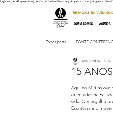
fbq('track', 'AddPaymentInfo'); fbq('track', 'InitiateCheckout'); fbq('track', 'Lead'); fbq('track', 'View
TEMA 2026: EXPANDIND
QUEM SOMOS
AGENDA
Todos posts
FONTE CONFERENC
MIR ONLINE
6 de 
CONGRESSO DE HOMENS
15 ANO
PORTO SEGURO
INTERNA
Aqui no MIR as ovel
orientadas na Palavr
vida. O mergulho pr
Congresso de Mulheres 2022
Escrituras e o mover