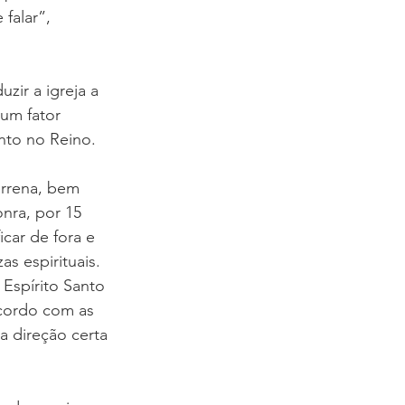
falar”, 
ir a igreja a 
 um fator 
nto no Reino.
errena, bem 
onra, por 15
car de fora e 
s espirituais. 
Espírito Santo 
cordo com as 
a direção certa 