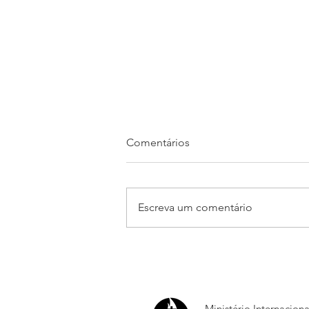
Comentários
Escreva um comentário
Está chegando o Jump
Sumaré 2026!
Ministério Internacion