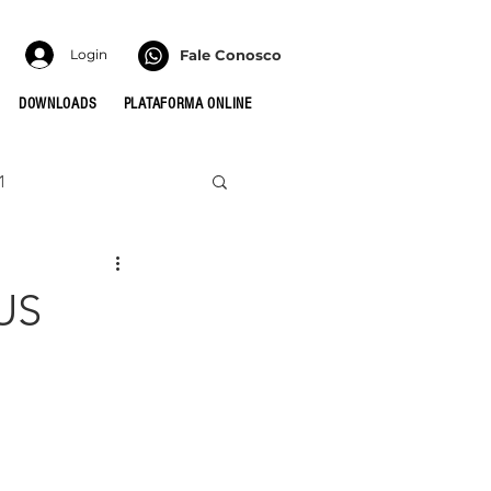
Login
Fale Conosco
DOWNLOADS
PLATAFORMA ONLINE
1
022
HONRA
US
 PARA AS CÉLULAS
MULHERES