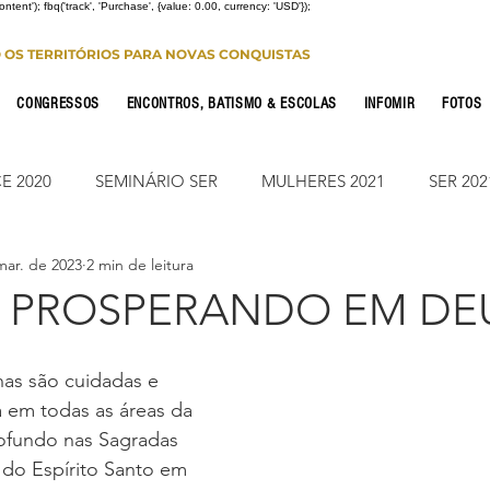
Content'); fbq('track', 'Purchase', {value: 0.00, currency: 'USD'});
O OS TERRITÓRIOS PARA NOVAS CONQUISTAS
CONGRESSOS
ENCONTROS, BATISMO & ESCOLAS
INFOMIR
FOTOS
E 2020
SEMINÁRIO SER
MULHERES 2021
SER 202
mar. de 2023
2 min de leitura
FONTE CONFERENCE
JUMP ON
CONSOLIDAÇÃO 2
S PROSPERANDO EM DE
CIONAL
NOTÍCIAS
ESTUDO PARA OS 12
ESTUDO
has são cuidadas e 
a em todas as áreas da 
ofundo nas Sagradas 
Leitura Bíblica
JUMP SUMARÉ 2022
JUMP SUMARÉ
 do Espírito Santo em 