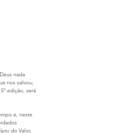
COBLAP
 Deus nada 
e nos salvou; 
° edição, será 
empo e, neste 
vidados 
pio do Valor, 