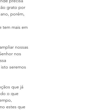
nde precisa 
ção grato por 
 ano, porém, 
e tem mais em 
ampliar nossas
 Senhor nos 
ssa 
 isto seremos 
çãos que já
udo o que 
tempo,
mo estes que 