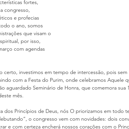
erísticas fortes, 
a congresso, 
 DO ANO
CFNI
DOUTRINA
CONSOLIDAÇÃO
ticos e profecias 
todo o ano, somos 
istrações que visam o 
sso de Crianças
HOMENS MULHERES E CASAIS
iritual, por isso, 
 março com agendas 
to certo, investimos em tempo de intercessão, pois sem
indo com a Festa do Purim, onde celebramos Aquele qu
tão aguardado Seminário de Honra, que comemora sua 15
 deste mês.
a dos Princípios de Deus, nós O priorizamos em todo t
debutando”, o congresso vem com novidades: dois con
strar e com certeza encherá nossos corações com o Princí