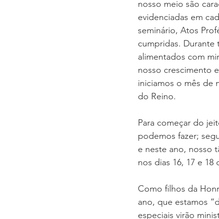
nosso meio são caract
evidenciadas em cad
AGENDA SEMANAL
TEMA
seminário, Atos Profé
cumpridas. Durante 
alimentados com min
SEMINÁRIO FAMÍLIA
Congre
nosso crescimento esp
iniciamos o mês de
do Reino.
Para começar do jei
podemos fazer; segu
e neste ano, nosso 
nos dias 16, 17 e 18
Como filhos da Honr
ano, que estamos “
especiais virão mini