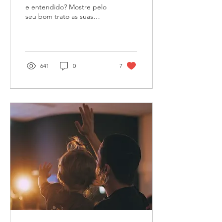
e entendido? Mostre pelo
seu bom trato as suas
obras em mansidão de
sabedoria. Mas, se tendes
amarga inveja, e...
641
0
7