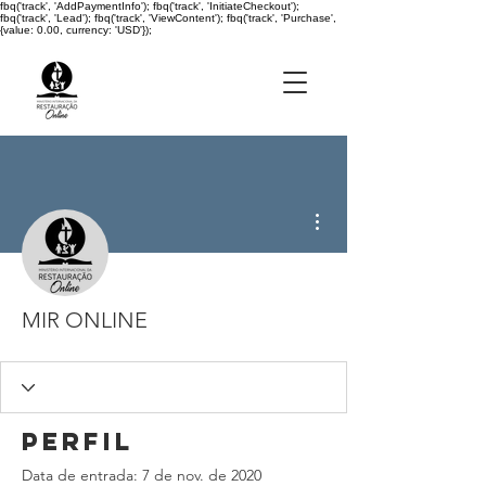
fbq('track', 'AddPaymentInfo'); fbq('track', 'InitiateCheckout');
fbq('track', 'Lead'); fbq('track', 'ViewContent'); fbq('track', 'Purchase',
{value: 0.00, currency: 'USD'});
Mais ações
MIR ONLINE
Perfil
Data de entrada: 7 de nov. de 2020