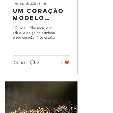
4 de ago. de 2025
∙
3
min
UM CORAÇÃO
MODELO
Parte 1
“Ouve tu, filho meu, e sê
sábio, e dirige no caminho
o teu coração. Não estejas
entre os beberrões de
vinho, nem entre os
comilões de...
364
0
1