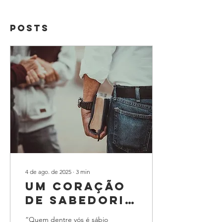
Posts
4 de ago. de 2025
∙
3
min
UM CORAÇÃO
DE SABEDORIA
Parte 1
“Quem dentre vós é sábio