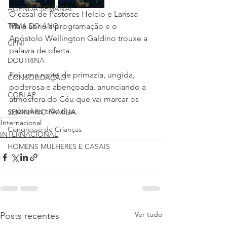
AGENDA SEMANAL
O casal de Pastores Helcio e Larissa 
TEMA DO ANO
Maia abriu a programação e o 
Apóstolo Wellington Galdino trouxe a 
CFNI
palavra de oferta.
DOUTRINA
Foi uma noite de primazia, ungida, 
CONSOLIDAÇÃO
poderosa e abençoada, anunciando a 
COBLAP
atmosfera do Céu que vai marcar os 
próximos três dias.
SEMINÁRIO FAMÍLIA
Internacional
Congresso de Crianças
INTERNACIONAL
HOMENS MULHERES E CASAIS
Ver tudo
Posts recentes