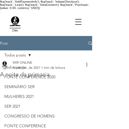
fbq('track', 'AddPaymentInfo'); fbq('track', 'InitiateCheckout');
fbq('track', 'Lead'); fbq('track', 'ViewContent'); fbq('track', 'Purchase',
{value: 0.00, currency: 'USD'});
Post
Todos posts
MIR ONLINE
Todos posts
16 de jun. de 2021
1 min de leitura
A noite da primazia
FONTE CONFERENCE 2020
SEMINÁRIO SER
MULHERES 2021
SER 2021
CONGRESSO DE HOMENS
FONTE CONFERENCE