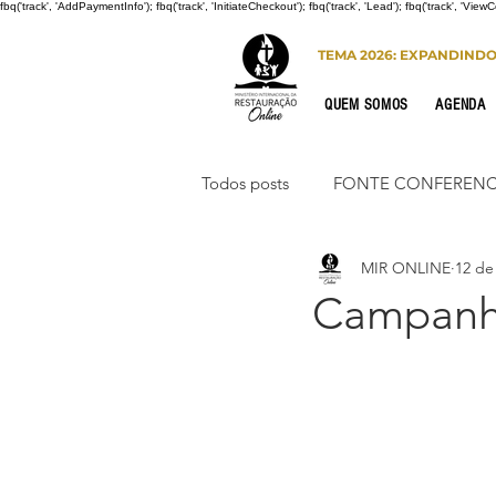
fbq('track', 'AddPaymentInfo'); fbq('track', 'InitiateCheckout'); fbq('track', 'Lead'); fbq('track', 'View
TEMA 2026: EXPANDIND
QUEM SOMOS
AGENDA
Todos posts
FONTE CONFERENC
MIR ONLINE
12 de
CONGRESSO DE HOMENS
Campanh
PORTO SEGURO
INTERNA
Congresso de Mulheres 2022