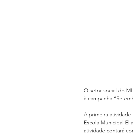
AGENDA SEMANAL
TEMA
SEMINÁRIO FAMÍLIA
Congre
O setor social do MI
à campanha “Setembr
A primeira atividade
Escola Municipal Eli
atividade contará co