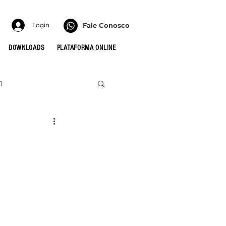
Login
Fale Conosco
DOWNLOADS
PLATAFORMA ONLINE
1
022
HONRA
 PARA AS CÉLULAS
MULHERES