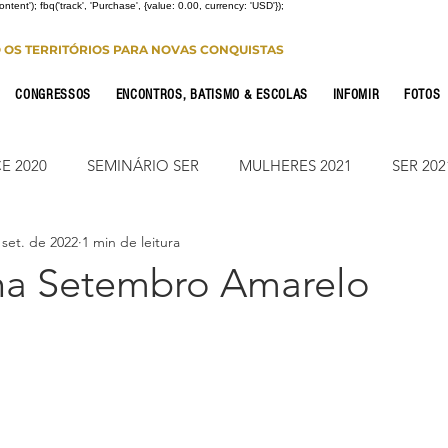
Content'); fbq('track', 'Purchase', {value: 0.00, currency: 'USD'});
O OS TERRITÓRIOS PARA NOVAS CONQUISTAS
CONGRESSOS
ENCONTROS, BATISMO & ESCOLAS
INFOMIR
FOTOS
E 2020
SEMINÁRIO SER
MULHERES 2021
SER 202
 set. de 2022
1 min de leitura
FONTE CONFERENCE
JUMP ON
CONSOLIDAÇÃO 2
a Setembro Amarelo
CIONAL
NOTÍCIAS
ESTUDO PARA OS 12
ESTUDO
Leitura Bíblica
JUMP SUMARÉ 2022
JUMP SUMARÉ