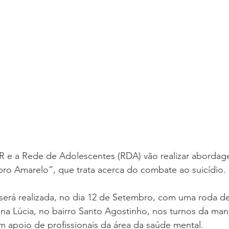
 DO ANO
CFNI
DOUTRINA
CONSOLIDAÇÃO
sso de Crianças
HOMENS MULHERES E CASAIS
R e a Rede de Adolescentes (RDA) vão realizar abordage
o Amarelo”, que trata acerca do combate ao suicídio.
 será realizada, no dia 12 de Setembro, com uma roda d
ana Lúcia, no bairro Santo Agostinho, nos turnos da man
m apoio de profissionais da área da saúde mental. 