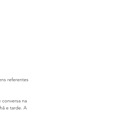
COBLAP
ns referentes 
e conversa na 
hã e tarde. A 