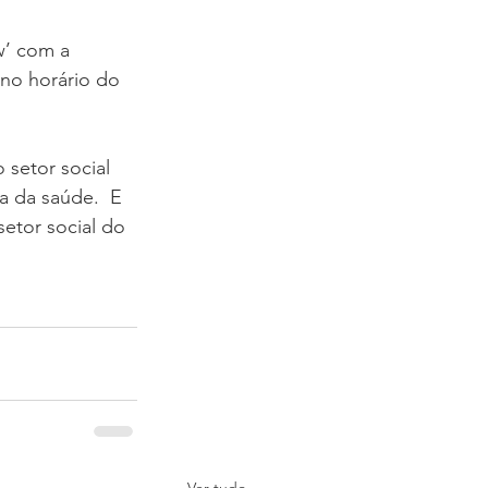
w’ com a 
no horário do 
 setor social 
a da saúde.  E 
setor social do 
Ver tudo