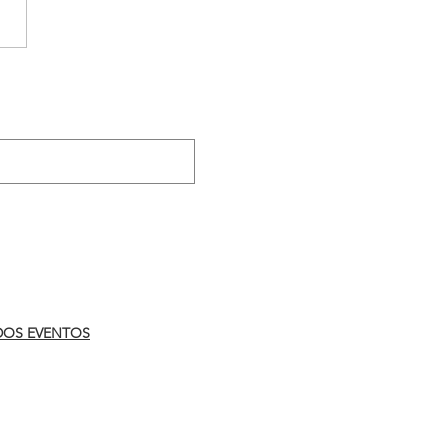
reforça importância da
anha ‘Agosto Lilás’
.
DOS EVENTOS