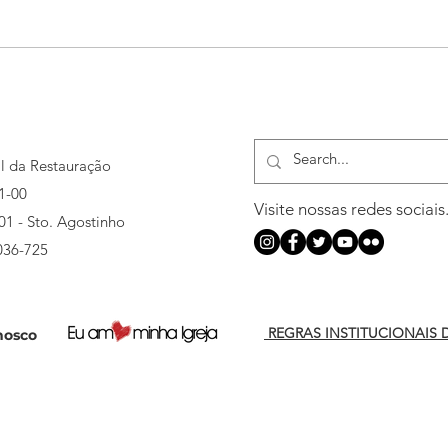
MIR abre inscrições para 3ª
MIR 
turma do curso de Capelania
camp
al da Restauração
1-00
Visite nossas redes sociais
501 - Sto. Agostinho
036-725
REGRAS INSTITUCIONAIS 
nosco