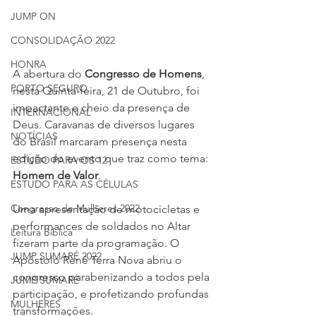
JUMP ON
CONSOLIDAÇÃO 2022
HONRA
A abertura do 
Congresso de Homens
, 
PORTO SEGURO
nesta Quinta-feira, 21 de Outubro, foi 
impactante e cheio da presença de 
INTERNACIONAL
Deus. Caravanas de diversos lugares 
NOTÍCIAS
do Brasil marcaram presença nesta 
edição do evento que traz como tema: 
ESTUDO PARA OS 12
Homem de Valor
. 
ESTUDO PARA AS CÉLULAS
Congresso de Mulheres 2022
Uma apresentação de motocicletas e 
performances de soldados no Altar 
Leitura Bíblica
fizeram parte da programação. O 
JUMP SUMARÉ 2022
Apóstolo Renê Terra Nova abriu o 
congresso parabenizando a todos pela 
JUMP SUMARÉ
participação, e profetizando profundas 
MULHERES
transformações. 