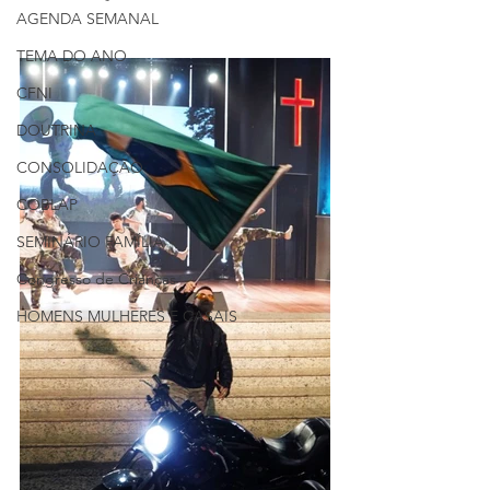
AGENDA SEMANAL
TEMA DO ANO
CFNI
DOUTRINA
CONSOLIDAÇÃO
COBLAP
SEMINÁRIO FAMÍLIA
Congresso de Crianças
HOMENS MULHERES E CASAIS