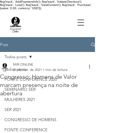
fbq('track', 'AddPaymentInfo'); fbq('track', 'InitiateCheckout');
fbq('track', 'Lead'); fbq('track', 'ViewContent'); fbq('track', 'Purchase',
{value: 0.00, currency: 'USD'});
Post
Todos posts
MIR ONLINE
Todos posts
21 de out. de 2021
1 min de leitura
Congresso: Homens de Valor
FONTE CONFERENCE 2020
marcam presença na noite de
SEMINÁRIO SER
abertura
MULHERES 2021
SER 2021
CONGRESSO DE HOMENS
FONTE CONFERENCE