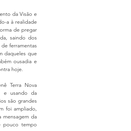
nto da Visão e 
o-a à realidade 
orma de pregar 
da, saindo dos 
de ferramentas 
 daqueles que 
bém ousadia e 
ntra hoje.
nê Terra Nova 
s e usando da 
os são grandes 
 foi ampliado, 
 a mensagem da 
é pouco tempo 