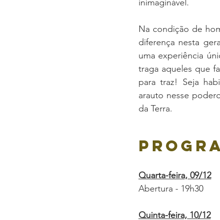
inimaginável.
Na condição de home
diferença nesta ger
uma experiência únic
traga aqueles que fa
para traz! Seja hab
arauto nesse podero
da Terra.
Progr
Quarta-feira, 09/12
Abertura - 19h30
Quinta-feira, 10/12