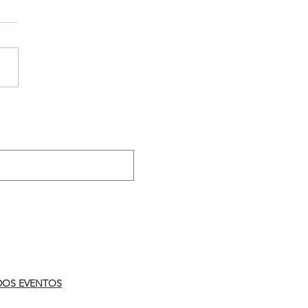
ressistas recebem
nos para apascentarem
eficácia
.
DOS EVENTOS