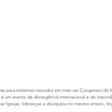
 DO ANO
CFNI
DOUTRINA
CONSOLIDAÇÃO
sso de Crianças
HOMENS MULHERES E CASAIS
dias para estarmos reunidos em mais um Congresso da Vi
 é um evento de abrangência internacional e de importâ
nhar Igrejas, lideranças e discípulos no mesmo ensino, l