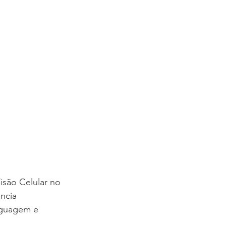
COBLAP
são Celular no 
ncia 
inguagem e 