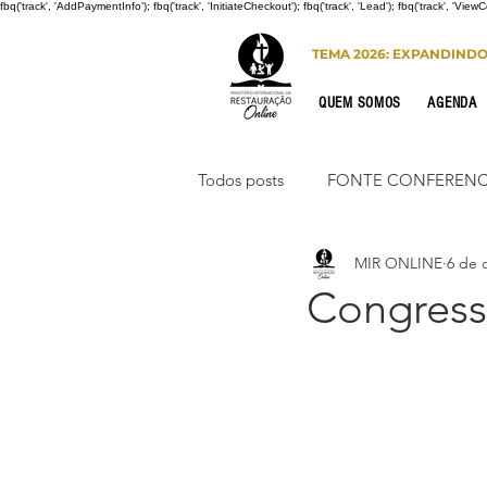
fbq('track', 'AddPaymentInfo'); fbq('track', 'InitiateCheckout'); fbq('track', 'Lead'); fbq('track', 'View
TEMA 2026: EXPANDIND
QUEM SOMOS
AGENDA
Todos posts
FONTE CONFERENC
MIR ONLINE
6 de 
CONGRESSO DE HOMENS
Congress
PORTO SEGURO
INTERNA
Congresso de Mulheres 2022