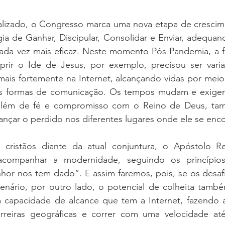
alizado, o Congresso marca uma nova etapa de crescime
gia de Ganhar, Discipular, Consolidar e Enviar, adequand
cada vez mais eficaz. Neste momento Pós-Pandemia, a f
rir o Ide de Jesus, por exemplo, precisou ser varia
ais fortemente na Internet, alcançando vidas por meio 
as formas de comunicação. Os tempos mudam e exigem
lém de fé e compromisso com o Reino de Deus, tam
lcançar o perdido nos diferentes lugares onde ele se enco
cristãos diante da atual conjuntura, o Apóstolo Re
acompanhar a modernidade, seguindo os princípio
hor nos tem dado”. E assim faremos, pois, se os desafi
enário, por outro lado, o potencial de colheita também
a capacidade de alcance que tem a Internet, fazendo
rreiras geográficas e correr com uma velocidade at