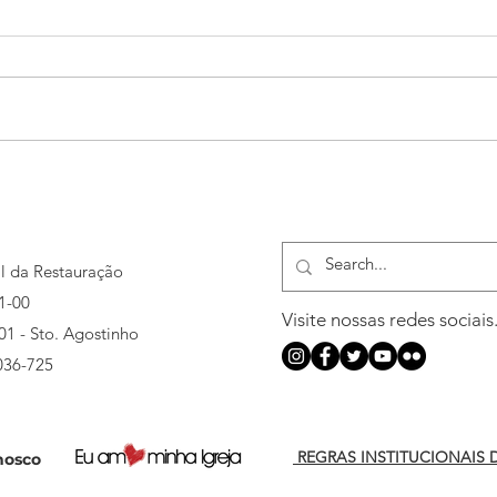
Fruto Fiel marca novo tempo
Cong
de territórios ampliados nas
ensi
geografias
com 
al da Restauração
1-00
Visite nossas redes sociais
501 - Sto. Agostinho
036-725
REGRAS INSTITUCIONAIS 
nosco