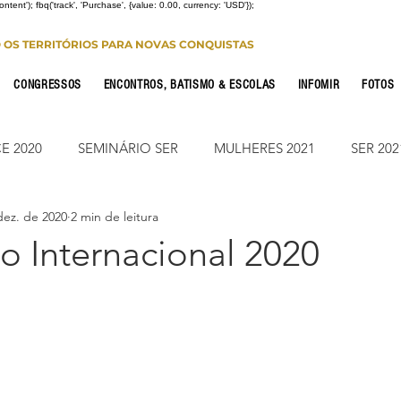
Content'); fbq('track', 'Purchase', {value: 0.00, currency: 'USD'});
O OS TERRITÓRIOS PARA NOVAS CONQUISTAS
CONGRESSOS
ENCONTROS, BATISMO & ESCOLAS
INFOMIR
FOTOS
E 2020
SEMINÁRIO SER
MULHERES 2021
SER 202
dez. de 2020
2 min de leitura
FONTE CONFERENCE
JUMP ON
CONSOLIDAÇÃO 2
o Internacional 2020
CIONAL
NOTÍCIAS
ESTUDO PARA OS 12
ESTUDO
Leitura Bíblica
JUMP SUMARÉ 2022
JUMP SUMARÉ