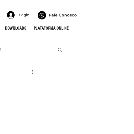
Login
Fale Conosco
DOWNLOADS
PLATAFORMA ONLINE
1
022
HONRA
 PARA AS CÉLULAS
MULHERES