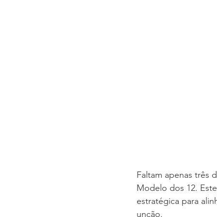
AGENDA SEMANAL
TEMA
SEMINÁRIO FAMÍLIA
Congre
Faltam apenas três 
Modelo dos 12. Este
estratégica para ali
unção.