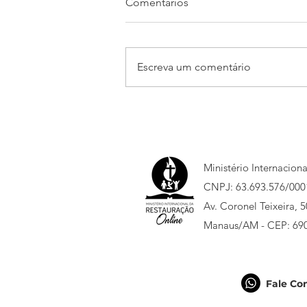
Comentários
Escreva um comentário
Social oferta serviços de
saúde para congressistas
Ministério Internacion
CNPJ: 63.693.576/000
Av. Coronel Teixeira, 
Manaus/AM - CEP: 69
Fale Co