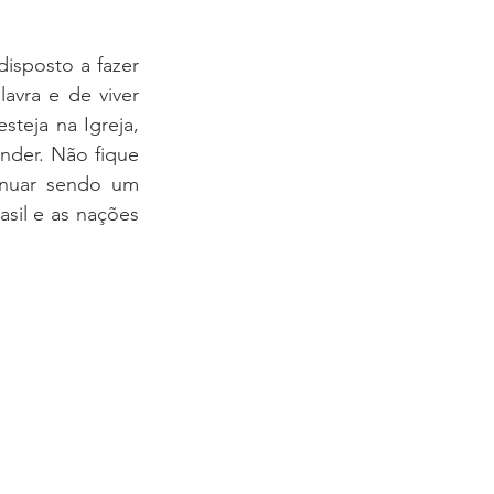
sposto a fazer 
vra e de viver 
teja na Igreja, 
nder. Não fique 
inuar sendo um 
sil e as nações 