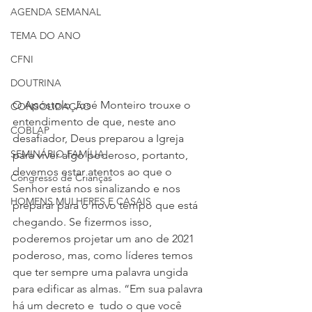
AGENDA SEMANAL
TEMA DO ANO
CFNI
DOUTRINA
O Apóstolo José Monteiro trouxe o 
CONSOLIDAÇÃO
entendimento de que, neste ano 
COBLAP
desafiador, Deus preparou a Igreja 
SEMINÁRIO FAMÍLIA
para viver algo poderoso, portanto, 
devemos estar atentos ao que o 
Congresso de Crianças
Senhor está nos sinalizando e nos 
HOMENS MULHERES E CASAIS
preparar para o novo tempo que está 
chegando. Se fizermos isso, 
poderemos projetar um ano de 2021 
poderoso, mas, como líderes temos 
que ter sempre uma palavra ungida 
para edificar as almas. “Em sua palavra 
há um decreto e  tudo o que você  