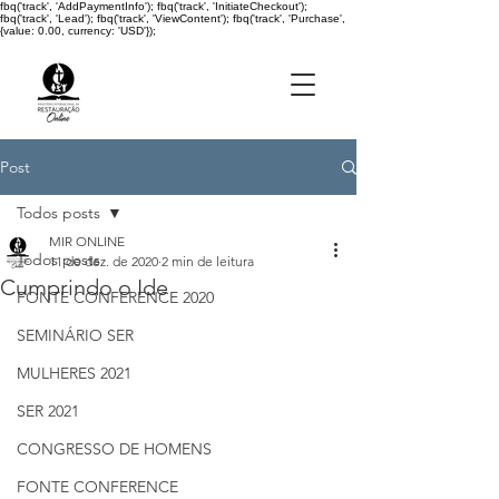
fbq('track', 'AddPaymentInfo'); fbq('track', 'InitiateCheckout');
fbq('track', 'Lead'); fbq('track', 'ViewContent'); fbq('track', 'Purchase',
{value: 0.00, currency: 'USD'});
Post
Todos posts
MIR ONLINE
Todos posts
11 de dez. de 2020
2 min de leitura
Cumprindo o Ide
FONTE CONFERENCE 2020
SEMINÁRIO SER
MULHERES 2021
SER 2021
CONGRESSO DE HOMENS
FONTE CONFERENCE