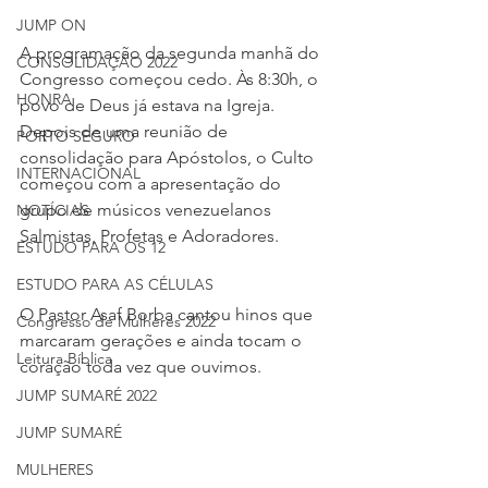
JUMP ON
A programação da segunda manhã do 
CONSOLIDAÇÃO 2022
Congresso começou cedo. Às 8:30h, o 
HONRA
povo de Deus já estava na Igreja. 
Depois de uma reunião de 
PORTO SEGURO
consolidação para Apóstolos, o Culto 
INTERNACIONAL
começou com a apresentação do 
grupo de músicos venezuelanos 
NOTÍCIAS
Salmistas, Profetas e Adoradores.
ESTUDO PARA OS 12
ESTUDO PARA AS CÉLULAS
O Pastor Asaf Borba cantou hinos que 
Congresso de Mulheres 2022
marcaram gerações e ainda tocam o 
Leitura Bíblica
coração toda vez que ouvimos.
JUMP SUMARÉ 2022
JUMP SUMARÉ
MULHERES