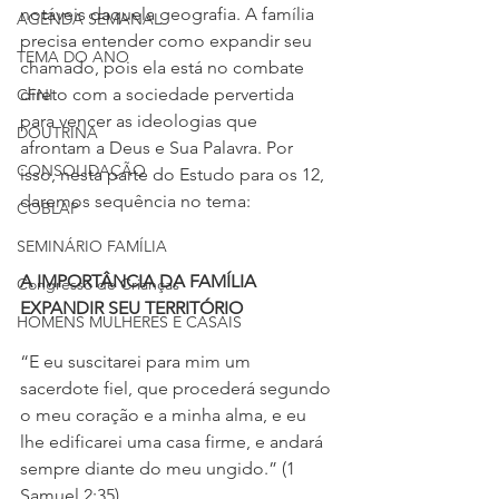
notáveis daquela geografia. A família 
AGENDA SEMANAL
precisa entender como expandir seu 
TEMA DO ANO
chamado, pois ela está no combate 
direto com a sociedade pervertida 
CFNI
para vencer as ideologias que 
DOUTRINA
afrontam a Deus e Sua Palavra. Por 
CONSOLIDAÇÃO
isso, nesta parte do Estudo para os 12, 
daremos sequência no tema:
COBLAP
SEMINÁRIO FAMÍLIA
A IMPORTÂNCIA DA FAMÍLIA 
Congresso de Crianças
EXPANDIR SEU TERRITÓRIO
HOMENS MULHERES E CASAIS
“E eu suscitarei para mim um 
sacerdote fiel, que procederá segundo 
o meu coração e a minha alma, e eu 
lhe edificarei uma casa firme, e andará 
sempre diante do meu ungido.” (1 
Samuel 2:35)