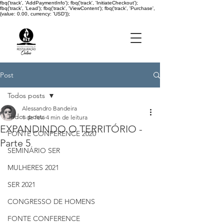
fbq('track', 'AddPaymentInfo'); fbq('track', 'InitiateCheckout');
fbq('track', 'Lead'); fbq('track', 'ViewContent'); fbq('track', 'Purchase',
{value: 0.00, currency: 'USD'});
Post
Todos posts
Alessandro Bandeira
Todos posts
1 de fev.
4 min de leitura
EXPANDINDO O TERRITÓRIO -
FONTE CONFERENCE 2020
Parte 5
SEMINÁRIO SER
MULHERES 2021
SER 2021
CONGRESSO DE HOMENS
FONTE CONFERENCE