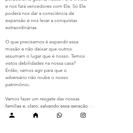
e nos fará vencedores com Ele. Só Ele 
poderá nos dar a consciência de 
expansão e nos levar a conquistas 
extraordinárias.
O que precisamos é expandir essa 
missão e não deixar que outros 
assumam o lugar que é nosso. Temos 
vistos debilidades na nossa casa? 
Então, vamos agir para que o 
adversário não roube o nosso 
patrimônio. 
Vamos fazer um resgate das nossas 
famílias e, claro, salvando essa geração 
perversa. “Porque não é contra carne e 
sangue que temos a luta, mas sim 
contra os principados, contra as 