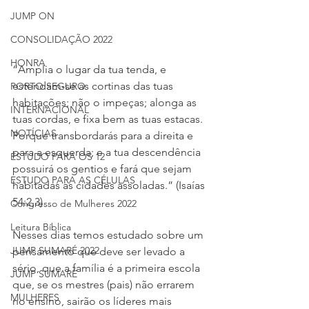
JUMP ON
CONSOLIDAÇÃO 2022
HONRA
“Amplia o lugar da tua tenda, e 
estendam-se as cortinas das tuas 
PORTO SEGURO
habitações; não o impeças; alonga as 
INTERNACIONAL
tuas cordas, e fixa bem as tuas estacas. 
NOTÍCIAS
Porque transbordarás para a direita e 
para a esquerda; e a tua descendência 
ESTUDO PARA OS 12
possuirá os gentios e fará que sejam 
ESTUDO PARA AS CÉLULAS
habitadas as cidades assoladas.” (Isaías 
54:2,3)
Congresso de Mulheres 2022
Leitura Bíblica
Nesses dias temos estudado sobre um 
JUMP SUMARÉ 2022
pensamento que deve ser levado a 
sério, que a família é a primeira escola 
JUMP SUMARÉ
que, se os mestres (pais) não errarem 
MULHERES
no ensino, sairão os líderes mais 