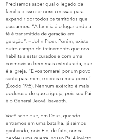
Precisamos saber qual o legado da 
família e isso ser nossa missão para 
expandir por todos os territórios que 
passarmos. “A família é o lugar onde a 
fé é transmitida de geração em 
geração”. – John Piper. Porém, existe 
outro campo de treinamento que nos 
habilita a estar curados e com uma 
cosmovisão bem mais estruturada, que 
é a Igreja. “E vos tomarei por um povo 
santo para mim, e sereis o meu povo.” 
(Êxodo 19:5). Nenhum exército é mais 
poderoso do que a igreja, pois seu Pai 
é o General Jeová Tsavaoth.
Você sabe que, em Deus, quando 
entramos em uma batalha, já saímos 
ganhando, pois Ele, de fato, nunca 
perdeu uma guerra, nosso Pai é invicto 