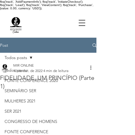
fbq('track', 'AddPaymentInfo'); fbq('track', 'InitiateCheckout');
fbq('track', 'Lead'); fbq('track', 'ViewContent'); fbq('track', 'Purchase',
{value: 0.00, currency: 'USD'});
Post
Todos posts
MIR ONLINE
Todos posts
10 de out. de 2022
4 min de leitura
FIDELIDADE, UM PRINCÍPIO (Parte
FONTE CONFERENCE 2020
1)
SEMINÁRIO SER
MULHERES 2021
SER 2021
CONGRESSO DE HOMENS
FONTE CONFERENCE