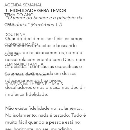
AGENDA SEMANAL
1. FIDELIDADE GERA TEMOR
TEMA DO ANO
“O temor do Senhor é o princípio da 
sabedoria.” (Provérbios 1:7)
CFNI
DOUTRINA
Quando decidimos ser fiéis, estamos 
CONSOLIDAÇÃO
estabelecendo pactos e buscando 
alianças de relacionamentos, como o 
COBLAP
nosso relacionamento com Deus, com 
SEMINÁRIO FAMÍLIA
as pessoas, com causas específicas e 
conosco mesmo. Cada um desses 
Congresso de Crianças
relacionamentos traz níveis 
HOMENS MULHERES E CASAIS
desafiadores e nós precisamos decidir 
implantar fidelidade.
Não existe fidelidade no isolamento. 
No isolamento, nada é testado. Tudo é 
muito fácil quando a pessoa está no 
seu horizonte, no seu mundinho 