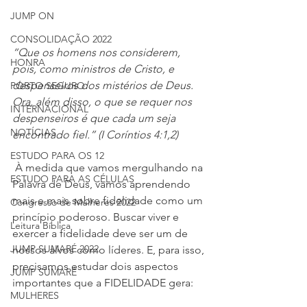
JUMP ON
CONSOLIDAÇÃO 2022
“Que os homens nos considerem, 
HONRA
pois, como ministros de Cristo, e 
despenseiros dos mistérios de Deus. 
PORTO SEGURO
Ora, além disso, o que se requer nos 
INTERNACIONAL
despenseiros é que cada um seja 
NOTÍCIAS
encontrado fiel.” (I Coríntios 4:1,2)
ESTUDO PARA OS 12
 À medida que vamos mergulhando na 
ESTUDO PARA AS CÉLULAS
Palavra de Deus, vamos aprendendo 
mais e mais sobre fidelidade como um 
Congresso de Mulheres 2022
princípio poderoso. Buscar viver e 
Leitura Bíblica
exercer a fidelidade deve ser um de 
JUMP SUMARÉ 2022
nossos alvos como líderes. E, para isso, 
precisamos estudar dois aspectos 
JUMP SUMARÉ
importantes que a FIDELIDADE gera:
MULHERES