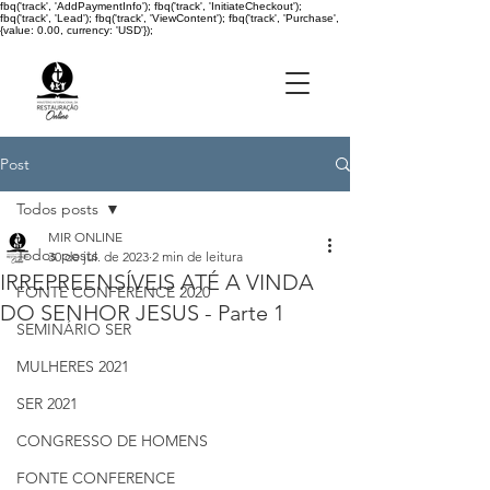
fbq('track', 'AddPaymentInfo'); fbq('track', 'InitiateCheckout');
fbq('track', 'Lead'); fbq('track', 'ViewContent'); fbq('track', 'Purchase',
{value: 0.00, currency: 'USD'});
Post
Todos posts
MIR ONLINE
Todos posts
30 de jul. de 2023
2 min de leitura
IRREPREENSÍVEIS ATÉ A VINDA
FONTE CONFERENCE 2020
DO SENHOR JESUS - Parte 1
SEMINÁRIO SER
MULHERES 2021
SER 2021
CONGRESSO DE HOMENS
FONTE CONFERENCE