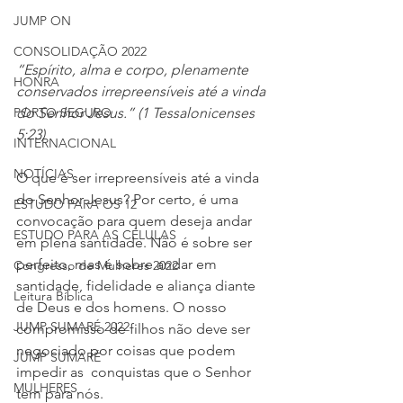
JUMP ON
CONSOLIDAÇÃO 2022
“Espírito, alma e corpo, plenamente 
HONRA
conservados irrepreensíveis até a vinda 
do Senhor Jesus.” (1 Tessalonicenses 
PORTO SEGURO
5:23)
INTERNACIONAL
NOTÍCIAS
O que é ser irrepreensíveis até a vinda 
do Senhor Jesus? Por certo, é uma 
ESTUDO PARA OS 12
convocação para quem deseja andar 
ESTUDO PARA AS CÉLULAS
em plena santidade. Não é sobre ser 
perfeito, mas é sobre andar em 
Congresso de Mulheres 2022
santidade, fidelidade e aliança diante 
Leitura Bíblica
de Deus e dos homens. O nosso 
JUMP SUMARÉ 2022
compromisso de filhos não deve ser 
negociado por coisas que podem 
JUMP SUMARÉ
impedir as  conquistas que o Senhor 
MULHERES
tem para nós. 