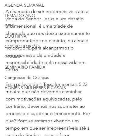
AGENDA SEMANAL
A chamada de ser irrepreensíveis até a 
TEMA DO ANO
vinda do Senhor Jesus é um desafio 
tridimensional, é uma tríade de 
CFNI
chamada que nos deixa extremamente 
DOUTRINA
comprometidos no espírito, na alma e 
CONSOLIDAÇÃO
no corpo. É para alcançarmos o 
compromisso de unidade e 
COBLAP
responsabilidade pela nossa vida em 
SEMINÁRIO FAMÍLIA
Cristo.
Congresso de Crianças
Essa palavra de 1 Tessalonicenses 5:23 
HOMENS MULHERES E CASAIS
mostra que não devemos caminhar 
com motivações equivocadas, pelo 
contrário, devemos nos submeter ao 
processo e suportar o treinamento. Por 
que? Porque estamos vivendo um 
tempo em que ser irrepreensíveis até a 
vinda do Senhor Jesus é fator 