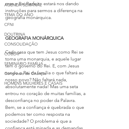
mas o Rei Perfeito estará nos dando 
AGENDA SEMANAL
instruções para sermos a diferença na 
TEMA DO ANO
geografia monárquica.
CFNI
DOUTRINA
GEOGRAFIA MONÁRQUICA
CONSOLIDAÇÃO
Cada casa que tem Jesus como Rei se 
COBLAP
torna uma monarquia, e aquele lugar 
SEMINÁRIO FAMÍLIA
tem o governo do Rei. E, com Jesus 
sendo o Rei da família o que faltará ao 
Congresso de Crianças
nosso povo? Não faltará nada, 
HOMENS MULHERES E CASAIS
absolutamente nada! Mas uma seta 
entrou no coração de muitas famílias, a 
desconfiança no poder da Palavra. 
Bem, se a confiança é quebrada o que 
podemos ter como resposta na 
sociedade? O problema é que a 
confiança está minada e as demandas 