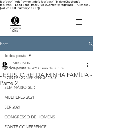
fbq('track', 'AddPaymentInfo'); fbq('track', 'InitiateCheckout');
fbq('track', 'Lead'); fbq('track', 'ViewContent'); fbq('track', 'Purchase',
{value: 0.00, currency: 'USD'});
Post
Todos posts
MIR ONLINE
Todos posts
4 de set. de 2023
3 min de leitura
JESUS, O REI DA MINHA FAMÍLIA -
FONTE CONFERENCE 2020
Parte 2
SEMINÁRIO SER
MULHERES 2021
SER 2021
CONGRESSO DE HOMENS
FONTE CONFERENCE