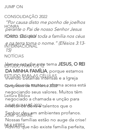
JUMP ON
CONSOLIDAÇÃO 2022
“Por causa disto me ponho de joelhos 
HONRA
perante o Pai de nosso Senhor Jesus 
Cristo. Do qual toda a família nos céus 
PORTO SEGURO
e na terra toma o nome.” (Efésios 3:13-
INTERNACIONAL
15)
NOTÍCIAS
Vamos estudar este tema 
JESUS, O REI 
ESTUDO PARA OS 12
DA MINHA FAMÍLIA
, porque estamos 
ESTUDO PARA AS CÉLULAS
vivendo batalhas intensas e a Igreja 
que deveria manter a chama acesa está 
Congresso de Mulheres 2022
negociando seus valores. Muitos têm 
Leitura Bíblica
negociado a chamada e unção para 
JUMP SUMARÉ 2022
investir os dons e talentos que o 
Senhor deu em ambientes profanos. 
JUMP SUMARÉ
Nossas famílias estão no auge da crise! 
MULHERES
Advirto que não existe família perfeita, 