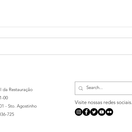
Gera
Conteúdo de Deus para a
juventude
al da Restauração
1-00
Visite nossas redes sociais
501 - Sto. Agostinho
036-725