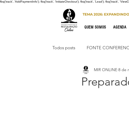
fbq('track', 'AddPaymentInfo'); fbq('track', 'InitiateCheckout'); fbq('track', 'Lead'); fbq('track', 'View
TEMA 2026: EXPANDIND
QUEM SOMOS
AGENDA
Todos posts
FONTE CONFERENC
MIR ONLINE
8 de 
CONGRESSO DE HOMENS
Preparad
PORTO SEGURO
INTERNA
Congresso de Mulheres 2022