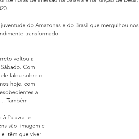
20.
 juventude do Amazonas e do Brasil que mergulhou nos 
endimento transformado.
reto voltou a 
de Sábado. Com 
ele falou sobre o 
mos hoje, com 
esobedientes a 
s... Também 
 à Palavra  e 
ens são  imagem e 
e  têm que viver  