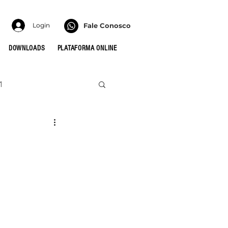
Login
Fale Conosco
DOWNLOADS
PLATAFORMA ONLINE
1
022
HONRA
 PARA AS CÉLULAS
MULHERES