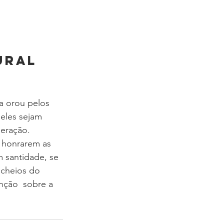
ural 
a orou pelos 
eles sejam 
geração.
 honrarem as 
 santidade, se 
 cheios do 
ção  sobre a 