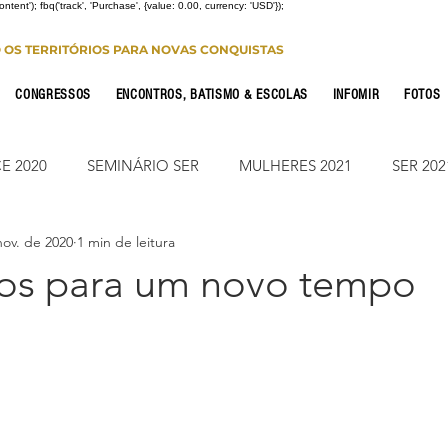
Content'); fbq('track', 'Purchase', {value: 0.00, currency: 'USD'});
O OS TERRITÓRIOS PARA NOVAS CONQUISTAS
CONGRESSOS
ENCONTROS, BATISMO & ESCOLAS
INFOMIR
FOTOS
E 2020
SEMINÁRIO SER
MULHERES 2021
SER 202
nov. de 2020
1 min de leitura
FONTE CONFERENCE
JUMP ON
CONSOLIDAÇÃO 2
os para um novo tempo
CIONAL
NOTÍCIAS
ESTUDO PARA OS 12
ESTUDO
Leitura Bíblica
JUMP SUMARÉ 2022
JUMP SUMARÉ