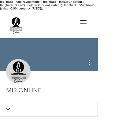
fbq('track', 'AddPaymentInfo'); fbq('track', 'InitiateCheckout');
fbq('track', 'Lead'); fbq('track', 'ViewContent'); fbq('track', 'Purchase',
{value: 0.00, currency: 'USD'});
Mais ações
MIR ONLINE