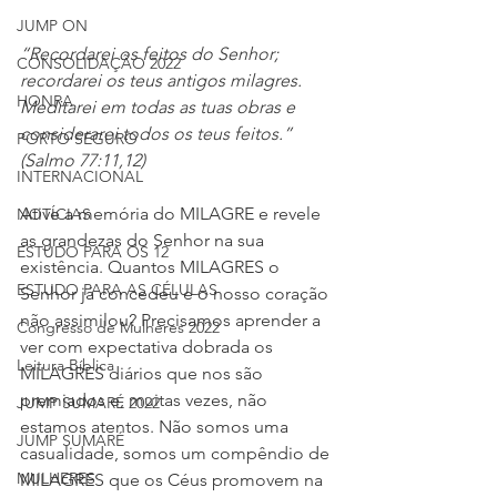
JUMP ON
“Recordarei os feitos do Senhor; 
CONSOLIDAÇÃO 2022
recordarei os teus antigos milagres. 
HONRA
Meditarei em todas as tuas obras e 
considerarei todos os teus feitos.” 
PORTO SEGURO
(Salmo 77:11,12)
INTERNACIONAL
Ative a memória do MILAGRE e revele 
NOTÍCIAS
as grandezas do Senhor na sua 
ESTUDO PARA OS 12
existência. Quantos MILAGRES o 
ESTUDO PARA AS CÉLULAS
Senhor já concedeu e o nosso coração 
não assimilou? Precisamos aprender a 
Congresso de Mulheres 2022
ver com expectativa dobrada os 
Leitura Bíblica
MILAGRES diários que nos são 
premiados e, muitas vezes, não 
JUMP SUMARÉ 2022
estamos atentos. Não somos uma 
JUMP SUMARÉ
casualidade, somos um compêndio de 
MULHERES
MILAGRES que os Céus promovem na 