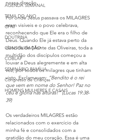
nossa direção.
AGENDA SEMANAL
TEMA DO ANO
Por onde Jesus passava os MILAGRES 
eram visíveis e o povo celebrava, 
CFNI
reconhecendo que Ele era o filho de 
DOUTRINA
Deus. Quando Ele já estava perto da 
descida do Monte das Oliveiras, toda a 
CONSOLIDAÇÃO
multidão dos discípulos começou a 
COBLAP
louvar a Deus alegremente e em alta 
SEMINÁRIO FAMÍLIA
voz, por todos os milagres que tinham 
visto. Exclamavam: 
“Bendito é o rei 
Congresso de Crianças
que vem em nome do Senhor! Paz no 
HOMENS MULHERES E CASAIS
céu e glória nas alturas!” (Lucas 19:38-
39)
Os verdadeiros MILAGRES estão 
relacionados com o exercício da 
minha fé e consolidados com a 
gratidão do meu coração. Essa é uma 