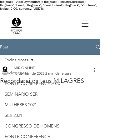
fbq('track', 'AddPaymentInfo'); fbq('track', 'InitiateCheckout');
fbq('track', 'Lead'); fbq('track', 'ViewContent'); fbq('track', 'Purchase',
{value: 0.00, currency: 'USD'});
Post
Todos posts
MIR ONLINE
Todos posts
13 de mar. de 2023
2 min de leitura
Recordarei os teus MILAGRES
FONTE CONFERENCE 2020
SEMINÁRIO SER
MULHERES 2021
SER 2021
CONGRESSO DE HOMENS
FONTE CONFERENCE