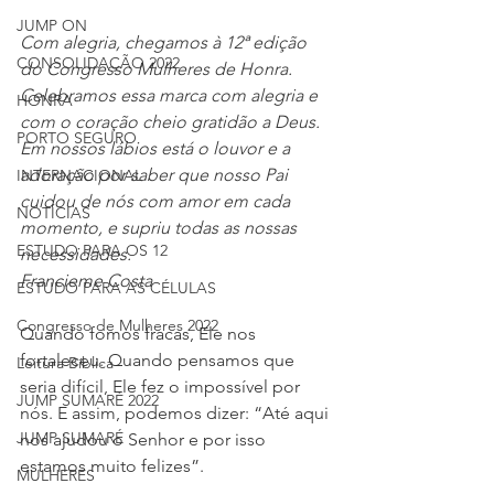
JUMP ON
Com alegria, chegamos à 12ª edição 
CONSOLIDAÇÃO 2022
do Congresso Mulheres de Honra. 
Celebramos essa marca com alegria e 
HONRA
com o coração cheio gratidão a Deus. 
PORTO SEGURO
Em nossos lábios está o louvor e a 
adoração por saber que nosso Pai 
INTERNACIONAL
cuidou de nós com amor em cada 
NOTÍCIAS
momento, e supriu todas as nossas 
ESTUDO PARA OS 12
necessidades.
Francieme Costa
ESTUDO PARA AS CÉLULAS
Congresso de Mulheres 2022
Quando fomos fracas, Ele nos 
fortaleceu. Quando pensamos que 
Leitura Bíblica
seria difícil, Ele fez o impossível por 
JUMP SUMARÉ 2022
nós. E assim, podemos dizer: “Até aqui 
JUMP SUMARÉ
nos ajudou o Senhor e por isso 
estamos muito felizes”. 
MULHERES