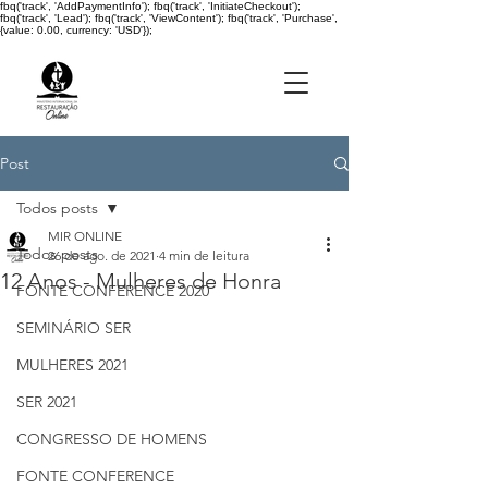
fbq('track', 'AddPaymentInfo'); fbq('track', 'InitiateCheckout');
fbq('track', 'Lead'); fbq('track', 'ViewContent'); fbq('track', 'Purchase',
{value: 0.00, currency: 'USD'});
Post
Todos posts
MIR ONLINE
Todos posts
26 de ago. de 2021
4 min de leitura
12 Anos - Mulheres de Honra
FONTE CONFERENCE 2020
SEMINÁRIO SER
MULHERES 2021
SER 2021
CONGRESSO DE HOMENS
FONTE CONFERENCE