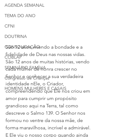
AGENDA SEMANAL
TEMA DO ANO
CFNI
DOUTRINA
São 12 anos vivendo a bondade e a 
CONSOLIDAÇÃO
fidelidade de Deus nas nossas vidas. 
COBLAP
São 12 anos de muitas histórias, vendo 
SEMINÁRIO FAMÍLIA
cada mulher de honra crescer no 
Senhor e conhecer a sua verdadeira 
Congresso de Crianças
identidade nEle, o Criador, 
HOMENS MULHERES E CASAIS
compreendendo que Ele nos criou em 
amor para cumprir um propósito 
grandioso aqui na Terra, tal como 
descreve o Salmo 139. O Senhor nos 
formou no ventre da nossa mãe, de 
forma maravilhosa, incrível e admirável. 
E Ele viu o nosso corpo quando ainda 