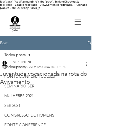
fbq('track', 'AddPaymentInfo'); fbq('track', 'InitiateCheckout');
fbq('track', 'Lead'); fbq('track', 'ViewContent'); fbq('track', 'Purchase',
{value: 0.00, currency: 'USD'});
Post
Todos posts
MIR ONLINE
Todos posts
22 de ago. de 2022
1 min de leitura
Juventude vocacionada na rota do
FONTE CONFERENCE 2020
Avivamento
SEMINÁRIO SER
MULHERES 2021
SER 2021
CONGRESSO DE HOMENS
FONTE CONFERENCE